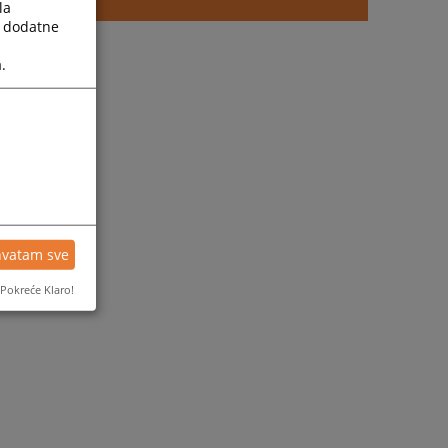
la
a dodatne
.
hvatam sve
Pokreće Klaro!