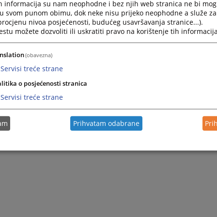
нивоу институција БиХ
h informacija su nam neophodne i bez njih web stranica ne bi mog
i u svom punom obimu, dok neke nisu prijeko neophodne a služe z
тужиоца
 procjenu nivoa posjećenosti, budućeg usavršavanja stranice...).
иступ информацијама
tu možete dozvoliti ili uskratiti pravo na korištenje tih informacija
nslation
(obavezna)
Servisi treće strane
litika o posjećenosti stranica
Servisi treće strane
tam
Prihvatam odabrane
Pri