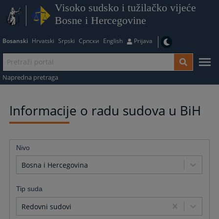
Visoko sudsko i tužilačko vijeće
Bosne i Hercegovine
Bosanski
Hrvatski
Srpski
Српски
English
Prijava
Napredna pretraga
Informacije o radu sudova u BiH
Nivo
Bosna i Hercegovina
Tip suda
Redovni sudovi