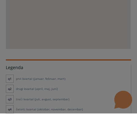
Legenda
q1
prvi kvartal (januar, februar, mart)
q2
drugi kvartal (april, maj, juni)
q3
treći kvartal (juli, avgust, septembar)
q4
četvrti kvartal (oktobar, novembar, decembar)
Podaci o predmetima krivičnog djela korupcije
faza sudskog postupka u kojoj sud odlučuje o potvrđivanju podignute
Kps
optužnice
faza sudskog postupka u kojoj se provodi glavni pretres i donosi odluka