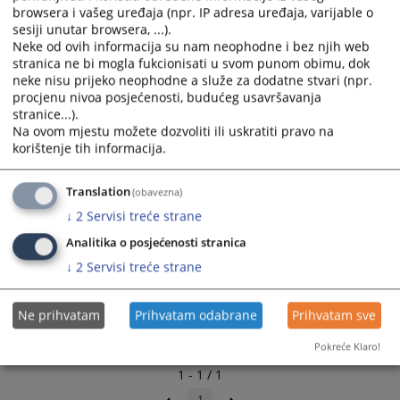
browsera i vašeg uređaja (npr. IP adresa uređaja, varijable o
254
ПРЕГЛЕДА
sesiji unutar browsera, ...).
Neke od ovih informacija su nam neophodne i bez njih web
stranica ne bi mogla fukcionisati u svom punom obimu, dok
neke nisu prijeko neophodne a služe za dodatne stvari (npr.
procjenu nivoa posjećenosti, budućeg usavršavanja
stranice...).
Na ovom mjestu možete dozvoliti ili uskratiti pravo na
korištenje tih informacija.
Translation
(obavezna)
↓
2
Servisi treće strane
Analitika o posjećenosti stranica
↓
2
Servisi treće strane
Ne prihvatam
Prihvatam odabrane
Prihvatam sve
Pokreće Klaro!
1 - 1 / 1