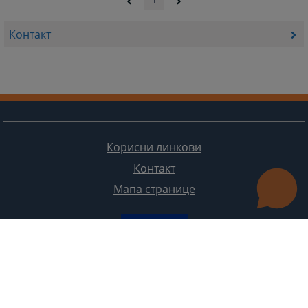
1
Контакт
Корисни линкови
Контакт
Мапа странице
Редизајн веб странице финансирала је Европска унија. Искључиво је одговоран за његов садржај
Високи судски и тужилачки савијет БиХ такођер не одражава нужно ставове Европске уније.