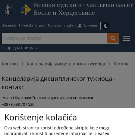
Високи судски и тужилачки савјет
Босне и Херцеговине
Bosanski
Hrvatski
Srpski
Српски
English
Пријава
Напредна претрага
Контакт
Контакт
Канцеларија дисциплинског тужиоца
Канцеларија дисциплинског тужиоца -
контакт
Алена Курспахић, главни дисциплински тужилац
+387 (0)33 707 520
vstvprituzbe@pravosudje.ba
Korištenje kolačića
Контакт телефон за подносиоце притужби: +387 (0)33 707 543 -
Ova web stranica koristi određene skripte koje mogu
сваког радног дана у периоду од 10:00 до 12:00 сати.
pohranjivati i koristiti određene informacije iz vašeg