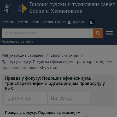
Високи судски и тужилачки савјет
Босне и Херцеговине
Bosanski
Hrvatski
Srpski
Српски
English
Пријава
Напредна претрага
Међународна сарадња
Европска унија
Правда у фокусу: Подршка ефикаснијем, транспарентнијем и
одговорнијем правосуђу у БиХ
Правда у фокусу: Подршка ефикаснијем,
транспарентнијем и одговорнијем правосуђу у
БиХ
Navigate
Navigate
Правда у фокусу: Подршка ефикаснијем,
forward
forward