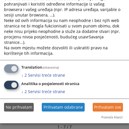
calendar
calendar
Стална комисија за едукацију и судску документацију
pohranjivati i koristiti određene informacije iz vašeg
and
and
browsera i vašeg uređaja (npr. IP adresa uređaja, varijable o
select
select
sesiji unutar browsera, ...).
Стална комисија за ефикасност и квалитет тужилаштава
a
a
Neke od ovih informacija su nam neophodne i bez njih web
stranica ne bi mogla fukcionisati u svom punom obimu, dok
date.
date.
Стална комисија за спровођење тестних процедура,
neke nisu prijeko neophodne a služe za dodatne stvari (npr.
Press
Press
структурираног разговора и унапређење поступка
procjenu nivoa posjećenosti, budućeg usavršavanja
the
the
именовања
stranice...).
question
question
Na ovom mjestu možete dozvoliti ili uskratiti pravo na
mark
mark
korištenje tih informacija.
Стална комисија за легислативу
key
key
to
to
Translation
(obavezna)
Сталне комисије ВСТС-а БиХ
get
get
↓
2
Servisi treće strane
the
the
keyboard
keyboard
Analitika o posjećenosti stranica
shortcuts
shortcuts
↓
2
Servisi treće strane
for
for
changing
changing
Ne prihvatam
Prihvatam odabrane
Prihvatam sve
dates.
dates.
Pokreće Klaro!
1 - 7 / 7