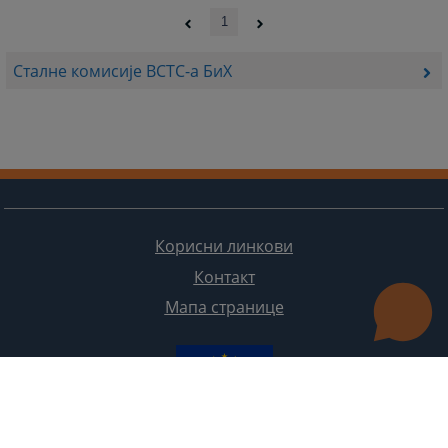
1
Сталне комисије ВСТС-а БиХ
Корисни линкови
Контакт
Мапа странице
Редизајн веб странице финансирала је Европска унија. Искључиво је одговоран за његов садржај
Високи судски и тужилачки савијет БиХ такођер не одражава нужно ставове Европске уније.