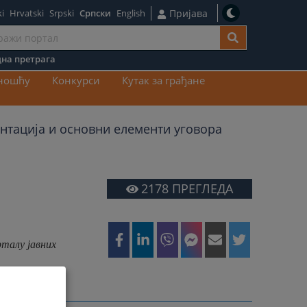
i
Hrvatski
Srpski
Српски
English
Пријава
на претрага
ај
вношћу
Конкурси
Кутак за грађане
нтација и основни елементи уговора
2178
ПРЕГЛЕДА
рталу јавних