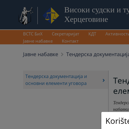
Високи судски и т
Херцеговине
ВСТС БиХ
Секретаријат
КДТ
Активност
Јавне набавке
Контакт
Јавне набавке
Тендерска документациј
Тендерска документација и
Тен
основни елементи уговора
еле
Тендерс
набавки
х
линка
Korišt