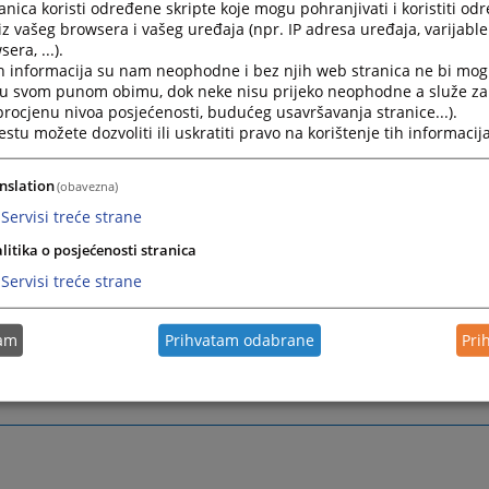
nica koristi određene skripte koje mogu pohranjivati i koristiti od
iz vašeg browsera i vašeg uređaja (npr. IP adresa uređaja, varijable 
тство за приступ тендерској
era, ...).
h informacija su nam neophodne i bez njih web stranica ne bi mog
ументацији
i u svom punom obimu, dok neke nisu prijeko neophodne a služe z
 procjenu nivoa posjećenosti, budućeg usavršavanja stranice...).
tu možete dozvoliti ili uskratiti pravo na korištenje tih informacija
 дијелу могуће је преузети тендерске документације за п
е проводе у складу са међународним споразумом.
nslation
(obavezna)
мање тендерске документације је могуће на начин опи
Servisi treće strane
ву.
litika o posjećenosti stranica
Servisi treće strane
tam
Prihvatam odabrane
Pri