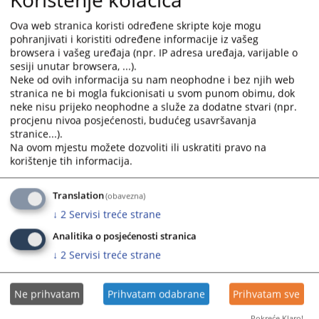
with
with
the
the
Ova web stranica koristi određene skripte koje mogu
calendar
calendar
pohranjivati i koristiti određene informacije iz vašeg
browsera i vašeg uređaja (npr. IP adresa uređaja, varijable o
and
and
sesiji unutar browsera, ...).
select
select
Neke od ovih informacija su nam neophodne i bez njih web
a
a
stranica ne bi mogla fukcionisati u svom punom obimu, dok
date.
date.
neke nisu prijeko neophodne a služe za dodatne stvari (npr.
Press
Press
procjenu nivoa posjećenosti, budućeg usavršavanja
the
the
stranice...).
Na ovom mjestu možete dozvoliti ili uskratiti pravo na
question
question
korištenje tih informacija.
mark
mark
key
key
to
to
Translation
(obavezna)
get
get
↓
2
Servisi treće strane
the
the
Analitika o posjećenosti stranica
keyboard
keyboard
↓
2
Servisi treće strane
shortcuts
shortcuts
for
for
changing
changing
Ne prihvatam
Prihvatam odabrane
Prihvatam sve
dates.
dates.
Pokreće Klaro!