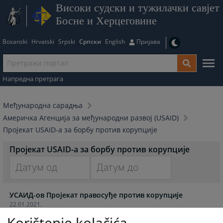
Високи судски и тужилачки савјет
Босне и Херцеговине
Bosanski
Hrvatski
Srpski
Српски
English
Пријава
Напредна претрага
Међународна сарадња
Америчка Агенција за међународни развој (USAID)
Пројекат USAID-а за борбу против корупције
Пројекат USAID-а за борбу против корупције
Navigate
Navigate
УСАИД-ов Пројекат правосуђе против корупције
forward
forward
22.01.2021.
to
to
interact
interact
Korištenje kolačića