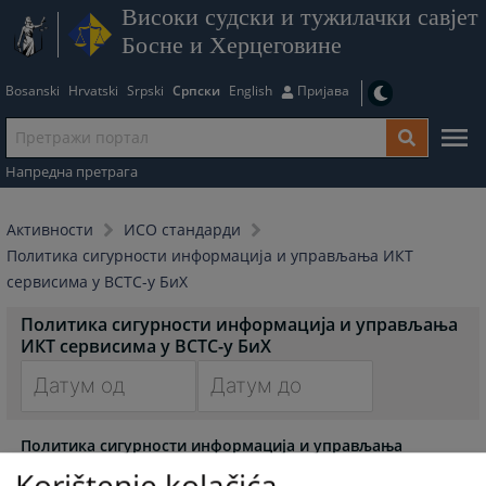
Високи судски и тужилачки савјет
Босне и Херцеговине
Bosanski
Hrvatski
Srpski
Српски
English
Пријава
Напредна претрага
Активности
ИСО стандарди
Политика сигурности информација и управљања ИКТ
сервисима у ВСТС-у БиХ
Политика сигурности информација и управљања
ИКТ сервисима у ВСТС-у БиХ
Navigate
Navigate
Политика сигурности информација и управљања
forward
forward
информацијско-комуникацијским сервисима Високог
to
to
Korištenje kolačića