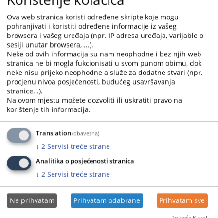
судбеног и тужитељског вијећа Босне и Херцеговине
interact
interact
09.11.2023.
with
with
Ova web stranica koristi određene skripte koje mogu
the
the
pohranjivati i koristiti određene informacije iz vašeg
calendar
calendar
browsera i vašeg uređaja (npr. IP adresa uređaja, varijable o
sesiji unutar browsera, ...).
and
and
Neke od ovih informacija su nam neophodne i bez njih web
select
select
stranica ne bi mogla fukcionisati u svom punom obimu, dok
a
a
neke nisu prijeko neophodne a služe za dodatne stvari (npr.
date.
date.
procjenu nivoa posjećenosti, budućeg usavršavanja
Press
Press
stranice...).
the
the
Na ovom mjestu možete dozvoliti ili uskratiti pravo na
korištenje tih informacija.
question
question
mark
mark
key
key
Translation
(obavezna)
to
to
↓
2
Servisi treće strane
get
get
Analitika o posjećenosti stranica
the
the
↓
2
Servisi treće strane
keyboard
keyboard
shortcuts
shortcuts
for
for
Ne prihvatam
Prihvatam odabrane
Prihvatam sve
changing
changing
dates.
dates.
Pokreće Klaro!