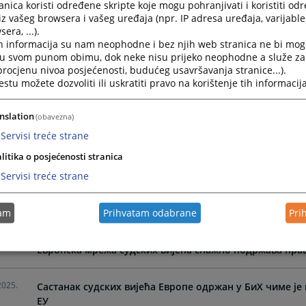
nica koristi određene skripte koje mogu pohranjivati i koristiti od
iz vašeg browsera i vašeg uređaja (npr. IP adresa uređaja, varijable 
era, ...).
2025.
Судије из Босне и Херцеговине учествовале у анкети 
h informacija su nam neophodne i bez njih web stranica ne bi mog
независности правосуђа
i u svom punom obimu, dok neke nisu prijeko neophodne a služe z
 procjenu nivoa posjećenosti, budućeg usavršavanja stranice...).
tu možete dozvoliti ili uskratiti pravo na korištenje tih informacija
2025.
Наставак активности на унапређењу кривичног посту
nslation
(obavezna)
2025.
Изградња нове зграде Опћинског суда у Завидовићим
Servisi treće strane
litika o posjećenosti stranica
2025.
Посјета Предсједништва ВСТВ-а правосудним институ
Servisi treće strane
Тузланског кантона
2025.
tam
Prihvatam odabrane
Pri
Наставак активности на унапређењу квалитета и ефик
2025.
Европска мрежа судских вијећа снажно подржава пра
2025.
Састанак судских вијећа Европе одржан у БиХ чиме је 
ЕУ