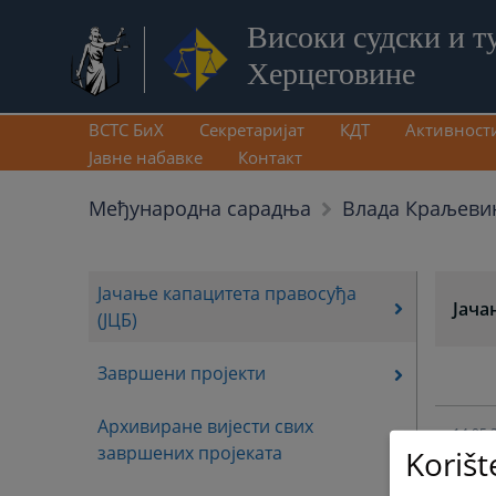
Високи судски и т
Херцеговине
ВСТС БиХ
Секретаријат
КДТ
Активност
Јавне набавке
Контакт
Међународна сарадња
Влада Краљеви
Јачање капацитета правосуђа
Јача
(ЈЦБ)
Завршени пројекти
Архивиране вијести свих
14.05.
завршених пројеката
Korišt
25.12.