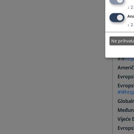
Advoka
↓
2
Udružen
Ana
↓
2
Centar 
Centar 
Ne prihva
Agenci
Inform
#!#
http
Američ
Evropsk
Evrops
#!#http
Global
Međunar
Vijeće 
Evrops