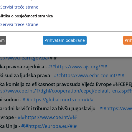
tska komora RS
-
#!#https://advokatskakomora.ba/#!#
Servisi treće strane
je sudija/sudaca u Federaciji BiH
-
#!#https://usfbih.ba/#!#
litika o posjećenosti stranica
Servisi treće strane
za edukaciju sudija i tužilaca u F BiH
-
#!#https://www.fbih.c
za edukaciju sudija i tužilaca u RS
-
#!#https://www.rs.cest.g
tam
Prihvatam odabrane
Pri
ja za državnu službu BiH
- #!#
http://www.ads.gov.ba/
#!#
acioni sistem za upravljanje procesom organizacije obuke 
s://www.ilearn.gov.ba/
#!#
ka pravna zajednica
-
#!#https://www.ajs.org/#!#
i sud za ljudska prava
-
#!#https://www.echr.coe.int/#!#
ka komisija za efikasnost pravosuđa Vijeća Evrope
#!#
CEPE
s://www.coe.int/T/dghl/cooperation/cepej/default_en.asp#!
ni sudovi
-
#!#https://globalcourts.com/#!#
odni krivični tribunal za bivšu Jugoslaviju
-
#!#https://www
Evrope
-
#!#https://www.coe.int/#!#
ka Unija
-
#!#https://europa.eu/#!#