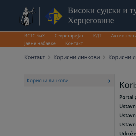
Високи судски и т
Херцеговине
ВСТС БиХ
Секретаријат
КДТ
Активност
Јавне набавке
Контакт
Корисни 
Контакт
Корисни линкови
Корисни линкови
Kori
Portal
Ustavn
Ustavn
Ustavn
Udruže