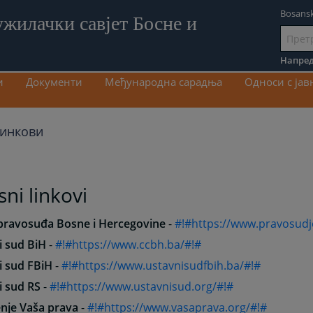
Bosansk
ужилачки савјет Босне и
Иди
на
Напред
садрж
и
Документи
Међународна сарадња
Односи с ја
линкови
sni linkovi
 pravosuđa Bosne i Hercegovine
-
#!#https://www.pravosudj
i sud BiH
-
#!#https://www.ccbh.ba/#!#
i sud FBiH
-
#!#https://www.ustavnisudfbih.ba/#!#
i sud RS
-
#!#https://www.ustavnisud.org/#!#
nje Vaša prava
-
#!#https://www.vasaprava.org/#!#