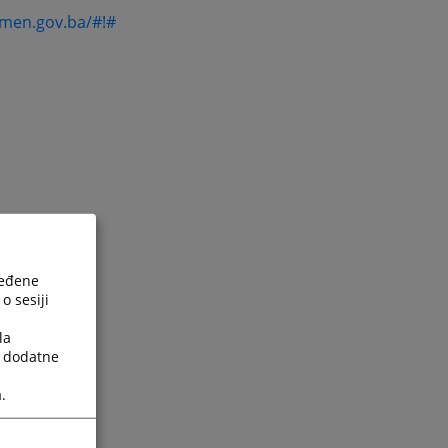
men.gov.ba/#!#
ređene
o sesiji
.ba/#!#
la
je.ba/#!#
a dodatne
osudje.ba/#!#
.