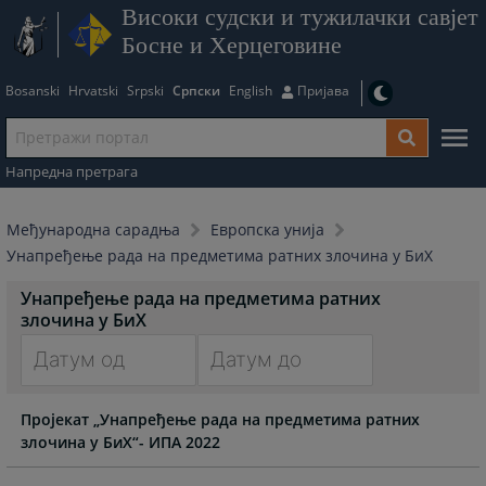
Високи судски и тужилачки савјет
Босне и Херцеговине
Bosanski
Hrvatski
Srpski
Српски
English
Пријава
Напредна претрага
Међународна сарадња
Европска унија
Унапређење рада на предметима ратних злочина у БиХ
Унапређење рада на предметима ратних
злочина у БиХ
Navigate
Navigate
Пројекат „Унапређење рада на предметима ратних
forward
forward
злочина у БиХ“- ИПА 2022
to
to
interact
interact