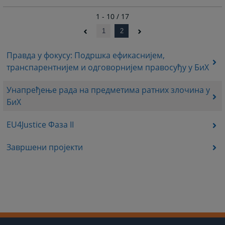
1 - 10 / 17
1
2
Правда у фокусу: Подршка ефикаснијем,
транспарентнијем и одговорнијем правосуђу у БиХ
Унапређење рада на предметима ратних злочина у
БиХ
EU4Justice Фаза II
Завршени пројекти