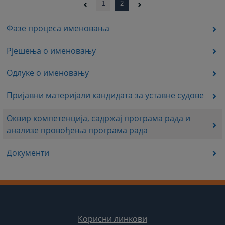
1
2
Фазе процеса именовања
Рјешења о именовању
Одлуке о именовању
Пријавни материјали кандидата за уставне судове
Оквир компетенција, садржај програма рада и
анализе провођења програма рада
Документи
Корисни линкови