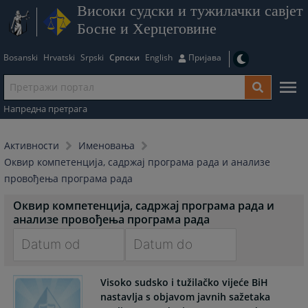
Високи судски и тужилачки савјет
Босне и Херцеговине
Bosanski
Hrvatski
Srpski
Српски
English
Пријава
Напредна претрага
Активности
Именовања
Оквир компетенција, садржај програма рада и анализе
провођења програма рада
Оквир компетенција, садржај програма рада и
анализе провођења програма рада
Navigate
Navigate
Visoko sudsko i tužilačko vijeće BiH
forward
forward
nastavlja s objavom javnih sažetaka
to
to