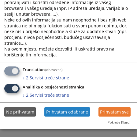
the
the
pohranjivati i koristiti određene informacije iz vašeg
browsera i vašeg uređaja (npr. IP adresa uređaja, varijable o
calendar
calendar
sesiji unutar browsera, ...).
and
and
Neke od ovih informacija su nam neophodne i bez njih web
select
select
stranica ne bi mogla fukcionisati u svom punom obimu, dok
a
a
neke nisu prijeko neophodne a služe za dodatne stvari (npr.
date.
date.
procjenu nivoa posjećenosti, budućeg usavršavanja
Press
Press
stranice...).
Na ovom mjestu možete dozvoliti ili uskratiti pravo na
the
the
korištenje tih informacija.
question
question
mark
mark
key
key
Translation
(obavezna)
to
to
↓
2
Servisi treće strane
get
get
Analitika o posjećenosti stranica
the
the
↓
2
Servisi treće strane
keyboard
keyboard
shortcuts
shortcuts
for
for
Ne prihvatam
Prihvatam odabrane
Prihvatam sve
changing
changing
Pokreće Klaro!
dates.
dates.