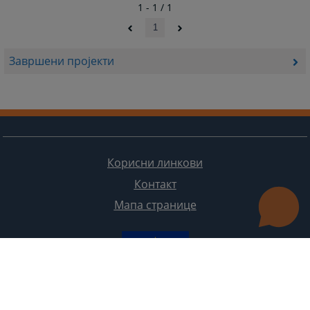
1 - 1 / 1
1
Завршени пројекти
Корисни линкови
Контакт
Мапа странице
Редизајн веб странице финансирала је Европска унија. Искључиво је одговоран за његов садржај
Високи судски и тужилачки савијет БиХ такођер не одражава нужно ставове Европске уније.