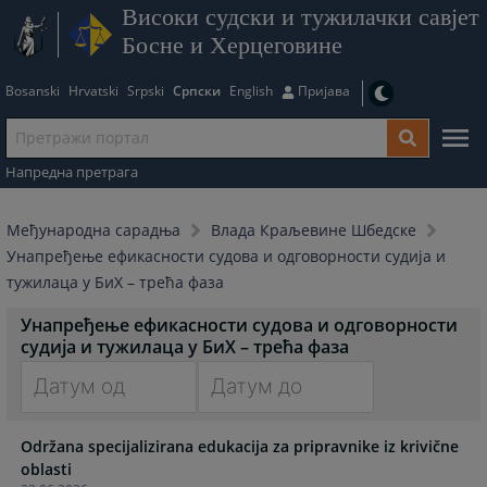
Високи судски и тужилачки савјет
Босне и Херцеговине
Bosanski
Hrvatski
Srpski
Српски
English
Пријава
Напредна претрага
Међународна сарадња
Влада Краљевине Шбедске
Унапређење ефикасности судова и одговорности судија и
тужилаца у БиХ – трећа фаза
Унапређење ефикасности судова и одговорности
судија и тужилаца у БиХ – трећа фаза
Navigate
Navigate
Održana specijalizirana edukacija za pripravnike iz krivične
forward
forward
oblasti
to
to