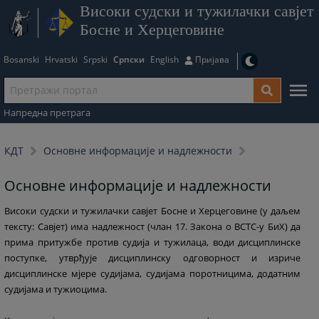
Високи судски и тужилачки савјет
Босне и Херцеговине
Bosanski
Hrvatski
Srpski
Српски
English
Пријава
Напредна претрага
КДТ
Основне информације и надлежности
Основне информације и надлежности
Високи судски и тужилачки савјет Босне и Херцеговине (у даљем
тексту: Савјет) има надлежност (члан 17. Закона о ВСТС-у БиХ) да
прима притужбе против судија и тужилаца, води дисциплинске
поступке, утврђује дисциплинску одговорност и изриче
дисциплинске мјере судијама, судијама поротницима, додатним
судијама и тужиоцима.