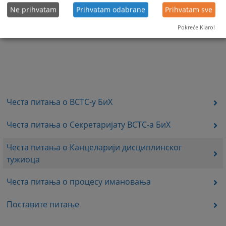
Ne prihvatam
Prihvatam odabrane
Prihvatam sve
Pokreće Klaro!
Честа питања о ВСТС-у БиХ
Честа питања о Секретаријату ВСТС-а БиХ
Честа питања о Канцеларији дисциплинског
тужиоца
Честа питања о процесу имановања
Поставите питање