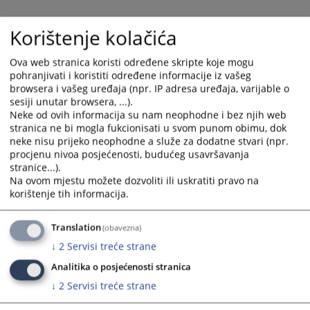
Korištenje kolačića
Ova web stranica koristi određene skripte koje mogu
pohranjivati i koristiti određene informacije iz vašeg
browsera i vašeg uređaja (npr. IP adresa uređaja, varijable o
sesiji unutar browsera, ...).
Neke od ovih informacija su nam neophodne i bez njih web
stranica ne bi mogla fukcionisati u svom punom obimu, dok
neke nisu prijeko neophodne a služe za dodatne stvari (npr.
Trenutno nema vijesti
procjenu nivoa posjećenosti, budućeg usavršavanja
stranice...).
Na ovom mjestu možete dozvoliti ili uskratiti pravo na
korištenje tih informacija.
Translation
(obavezna)
↓
2
Servisi treće strane
Analitika o posjećenosti stranica
↓
2
Servisi treće strane