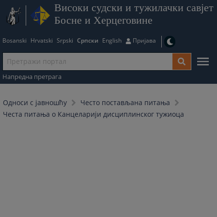
Високи судски и тужилачки савјет
Босне и Херцеговине
Bosanski
Hrvatski
Srpski
Српски
English
Пријава
Напредна претрага
Односи с јавношћу
Често постављана питања
Честа питања о Канцеларији дисциплинског тужиоца