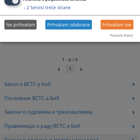
↓
2
Servisi treće strane
Ne prihvatam
Prihvatam odabrane
Prihvatam sve
Pokreće Klaro!
1 - 6 / 6
1
Закон о ВСТС-у БиХ
Пословник ВСТС-а БиХ
Закони о судовима и тужилаштвима
Правилници о раду ВСТС-а БиХ
Закони о платама и другим накнадама