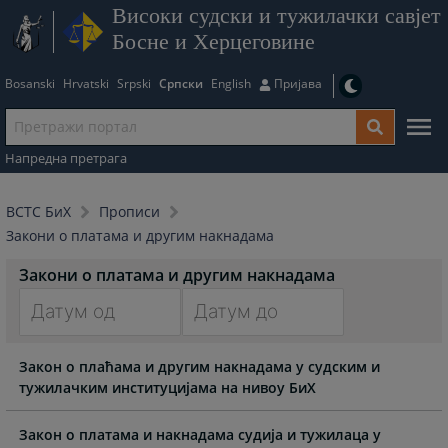
Високи судски и тужилачки савјет
Босне и Херцеговине
Bosanski
Hrvatski
Srpski
Српски
English
Пријава
Напредна претрага
ВСТС БиХ
Прописи
Закони о платама и другим накнадама
Закони о платама и другим накнадама
Navigate
Navigate
Закон о плаћама и другим накнадама у судским и
forward
forward
тужилачким институцијама на нивоу БиХ
to
to
interact
interact
with
with
Закон о платама и накнадама судија и тужилаца у