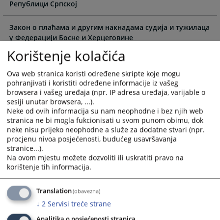
the
the
Републици Српској
calendar
calendar
and
and
Закон о плаћама и другим накнадама судија и тужилаца
select
select
у Федерацији Босне и Херцеговине
a
a
Korištenje kolačića
date.
date.
Закон о плаћама и другим накнадама судија и тужилаца
Press
Press
у Брчко Дистрикту БиХ
Ova web stranica koristi određene skripte koje mogu
the
the
pohranjivati i koristiti određene informacije iz vašeg
question
question
browsera i vašeg uređaja (npr. IP adresa uređaja, varijable o
Закон о плаћама упосленика у институцијама
mark
mark
sesiji unutar browsera, ...).
правосуђа Републике Српске
Neke od ovih informacija su nam neophodne i bez njih web
key
key
stranica ne bi mogla fukcionisati u svom punom obimu, dok
to
to
Закон о плаћама запослених у институцијама правосуђа
neke nisu prijeko neophodne a služe za dodatne stvari (npr.
get
get
Брчко дистрикта Босне и Херцеговине
procjenu nivoa posjećenosti, budućeg usavršavanja
the
the
stranice...).
keyboard
keyboard
Na ovom mjestu možete dozvoliti ili uskratiti pravo na
shortcuts
shortcuts
korištenje tih informacija.
for
for
changing
changing
Translation
(obavezna)
dates.
dates.
↓
2
Servisi treće strane
Analitika o posjećenosti stranica