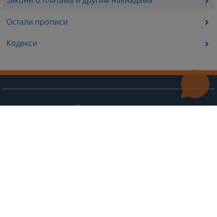
Остали прописи
Кодекси
Корисни линкови
Контакт
Мапа странице
Редизајн веб странице финансирала је Европска унија. Искључиво је одговоран за његов садржај
Високи судски и тужилачки савијет БиХ такођер не одражава нужно ставове Европске уније.