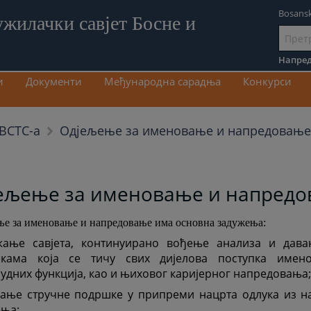
Bosansk
ужилачки савјет Босне и
Иди
на
Напред
садрж
и
Документи
Међународна сарадња
Конкурси
Одјељење за именовање и напредовање
ВСТС-а
ељење за именовање и напред
е за именовање и напредовање има основна задужења:
жање савјета, континуирано вођење анализа и да
икама која се тичу свих дијелова поступка имен
удних функција, као и њиховог каријерног напредовања;
ање стручне подршке у припреми нацрта одлука из н
ења;