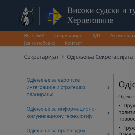
Високи судски и т
Херцеговине
ВСТС БиХ
Секретаријат
КДТ
Активност
Јавне набавке
Контакт
Секретаријат
Одjељења Секретаријата 
Одјељење за европске
Одј
интеграције и стратешко
планирање
Одјељењ
• Пру
Одјељење за информационо-
полит
комуникациону технологију
правос
• Пруж
Одјељење за правосудну
Одјељ