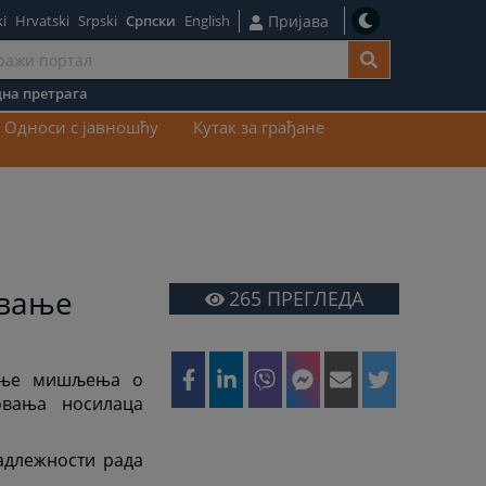
i
Hrvatski
Srpski
Српски
English
Пријава
на претрага
ај
Односи с јавношћу
Кутак за грађане
овање
265
ПРЕГЛЕДА
вање мишљења о
овања носилаца
адлежности рада