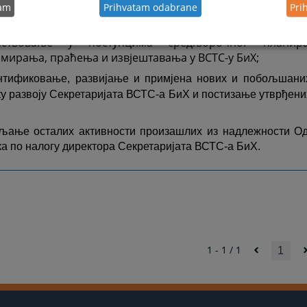
тивних рјешења за базе података, система и процес
tam
Prihvatam odabrane
Pri
у раду Одјељења;
ствовање у поступцима средњорочног планир
мирања, праћења и извјештавања у ВСТС-у БиХ;
нтификовање, развијање и примјена нових и побољшани
у развоју Секретаријата ВСТС-а БиХ и постизање утврђен
љање осталих активности произашлих из надлежности О
ка по налогу директора Секретаријата ВСТС-а БиХ.
1 - 1 / 1
1