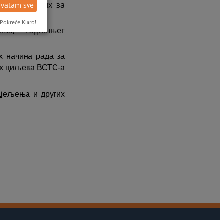
а неопходних за
hvatam sve
Pokreće Klaro!
ања, годишњег
х начина рада за
их циљева ВСТС-а
дјељења и других