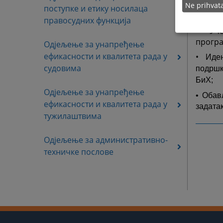
аплика
Ne prihva
поступке и етику носилаца
подршк
правосудних функција
• Уче
програ
Одјељење за унапређење
ефикасности и квалитета рада у
•
Иде
судовима
подршк
БиХ;
Одјељење за унапређење
• Обав
ефикасности и квалитета рада у
задата
тужилаштвима
Одјељење за административно-
техничке послове