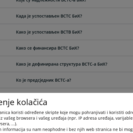
Када је успостављен ВСТС БиХ?
Како је успостављен ВСТВ БиХ?
Како се финансира ВСТС БиХ?
Како је дефинирана структура ВСТС-а БиХ?
Ко је предсједник ВСТС-а?
Ко су потпредсједници ВСТС-а?
enje kolačića
Како се бирају предсједник и потпредсједници ВСТС-а
nica koristi određene skripte koje mogu pohranjivati i koristiti od
iz vašeg browsera i vašeg uređaja (npr. IP adresa uređaja, varijable 
era, ...).
Колико траје мандат предсједника ВСТС-а БиХ?
h informacija su nam neophodne i bez njih web stranica ne bi mog