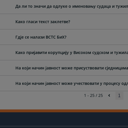
Да ли то значи да одлуке о именовању судаца и тужи
Како гласи текст заклетве?
Гдје се налази ВСТС БиХ?
Како пријавити корупцију у Високом судском и тужила
На који начин јавност може присуствовати сједницама
На који начин јавност може учествовати у процесу о
1 - 25 / 25
1