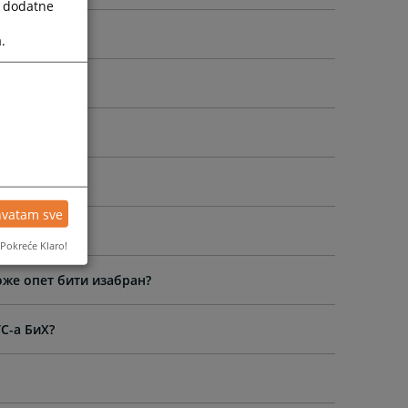
a dodatne
 народности?
.
hvatam sve
Pokreće Klaro!
оже опет бити изабран?
C-а БиХ?