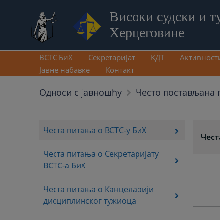
Високи судски и т
Херцеговине
ВСТС БиХ
Секретаријат
КДТ
Активност
Јавне набавке
Контакт
Односи с јавношћу
Често постављана 
Честа питања о ВСТС-у БиХ
Чест
Честа питања о Секретаријату
ВСТС-а БиХ
Честа питања о Канцеларији
дисциплинског тужиоца