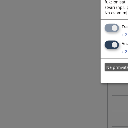
fukcionisat
stvari (npr.
Na ovom mjes
Tra
↓
2
Ana
↓
2
Ne prihva