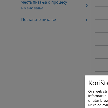
Честа питања о процесу
имановања
Поставите питање
Korišt
Ova web stra
informacije 
unutar brows
Neke od ovi