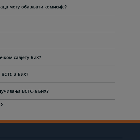
лаца могу обављати комисије?
чком савјету БиХ?
 ВСТС-а БиХ?
длучивања ВСТС-а БиХ?