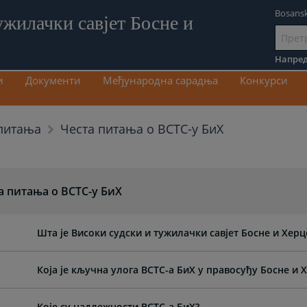
Bosansk
ужилачки савјет Босне и
Иди
на
Напред
садрж
и
Документи
Међународна сарадња
Конкурси
Честа питања о ВСТС-у БиХ
питања
а питања о ВСТС-у БиХ
Шта је Високи судски и тужилачки савјет Босне и Хер
Која је кључна улога ВСТС-а БиХ у правосуђу Босне и 
Које су надлежности ВСТС-а БиХ?