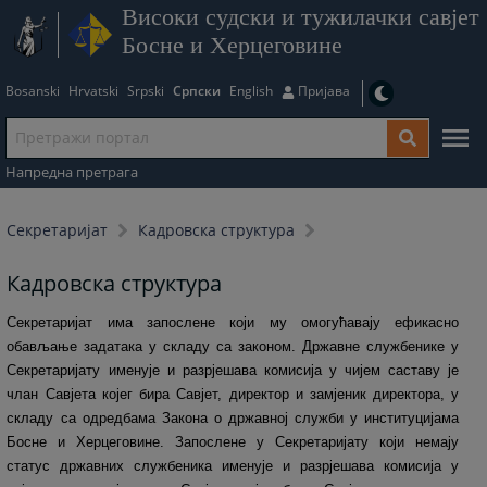
Високи судски и тужилачки савјет
Босне и Херцеговине
Bosanski
Hrvatski
Srpski
Српски
English
Пријава
Напредна претрага
Секретаријат
Кадровска структура
Кадровска структура
Секретаријат има запослене који му омогућавају ефикасно
обављање задатака у складу са законом. Државне службенике у
Секретаријату именује и разрјешава комисија у чијем саставу је
члан Савјета којег бира Савјет, директор и замјеник директора, у
складу са одредбама Закона о државној служби у институцијама
Босне и Херцеговине. Запослене у Секретаријату који немају
статус државних службеника именује и разрјешава комисија у