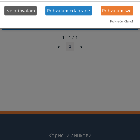
Kadrovska struktura
Ne prihvatam
Prihvatam odabrane
Prihvatam sve
Pokreće Klaro!
1 - 1 / 1
1
Корисни линкови