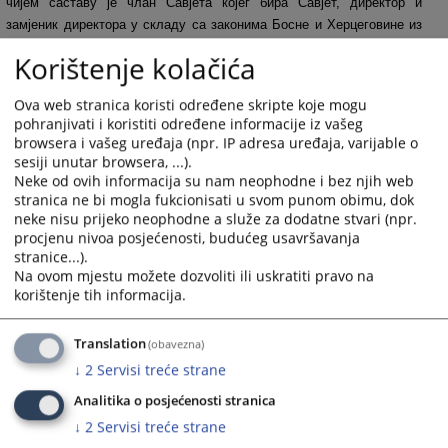
чијем саставу је члан Савјета којег бира Савјет, директор и
замјеник директора у складу са законима Босне и Херцеговине из
области радних односа.
Korištenje kolačića
Правилником о унутрашњој организацији и систематизацији радних
мјеста предвиђено је 179 позиција, од којих је тренутно попуњено
Ova web stranica koristi određene skripte koje mogu
105 позиција. Процес запошљавања усклађен је са буџетским
pohranjivati i koristiti određene informacije iz vašeg
browsera i vašeg uređaja (npr. IP adresa uređaja, varijable o
могућностима односно одлукама надлежних тијела којима се
sesiji unutar browsera, ...).
ограничава раст броја запослених лица у државним институцијама,
Neke od ovih informacija su nam neophodne i bez njih web
иако потребе превазилазе тренутни број запослених. Имајући у
stranica ne bi mogla fukcionisati u svom punom obimu, dok
виду обим и комплексност послова, управо је недовољна
neke nisu prijeko neophodne a služe za dodatne stvari (npr.
кадровска попуњеност један од највећих изазова са којима се
procjenu nivoa posjećenosti, budućeg usavršavanja
Секретаријат суочава у обављању својих функција.
stranice...).
Na ovom mjestu možete dozvoliti ili uskratiti pravo na
152
ПРЕГЛЕДА
korištenje tih informacija.
Translation
(obavezna)
↓
2
Servisi treće strane
Analitika o posjećenosti stranica
Пратећи документи
↓
2
Servisi treće strane