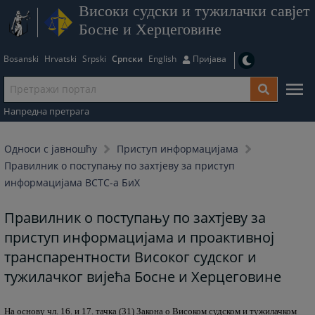
Високи судски и тужилачки савјет
Босне и Херцеговине
Bosanski
Hrvatski
Srpski
Српски
English
Пријава
Напредна претрага
Односи с јавношћу
Приступ информацијама
Правилник о поступању по захтјеву за приступ
информацијама ВСТС-а БиХ
Правилник о поступању по захтјеву за
приступ информацијама и проактивној
транспарентности Високог судског и
тужилачког вијећа Босне и Херцеговине
На основу чл. 16. и 17. тачка (31) Закона о Високом судском и тужилачком