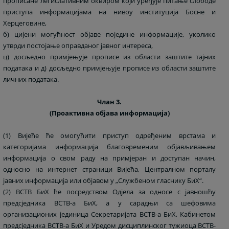
прописане легислативним оквиром који уређује питање слободе
приступа информацијама на нивоу институција Босне и
Херцеговине,
б) цијени могућност објаве поједине информације, уколико
утврди постојање оправданог јавног интереса,
ц) досљедно примјењује прописе из области заштите тајних
података и д) досљедно примјењује прописе из области заштите
личних података.
Члан 3.
(Проактивна објава информација)
(1) Вијеће ће омогућити приступ одређеним врстама и
категоријама информација благовременим објављивањем
информација о свом раду на примјеран и доступан начин,
односно на интернет страници Вијећа, Централном порталу
јавних информација или објавом у „Службеном гласнику БиХ“.
(2) ВСТВ БиХ ће посредством Одјела за односе с јавношћу
предсједника ВСТВ-а БиХ, а у сарадњи са шефовима
организационих јединица Секретаријата ВСТВ-а БиХ, Кабинетом
предсједника ВСТВ-а БиХ и Уредом дисциплинског тужиоца ВСТВ-