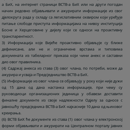
а БиХ, на интернет страници ВСТВ-а БиХ или на други погодан
начин редовно објављивати и ажурирати информације из свог
дјелокруга рада у складу са легислативним оквиром који уређује
питање слободе приступа информацијама на нивоу институција
Босне и Херцеговине у дијелу који се односи на проактивну
транспарентност.
3) Информација које Вијеће проактивно објављује су ближе
дефинисане, али не и ограничене врстама и типовима
докумената из табеларног приказа који чини анекс и саставни
дио овог правилника.
(4) Садржај анекса из става (3) овог члана, по потреби, може да
ажурира и усваја и Предсједништво ВСТВ-а БиХ.
(5) Информације из овог члана се објављују у року који није дужи
од 15 дана од дана настанка информације, при чему су
руководиоци организационих јединица у обавези доставити
финалне документе из своје надлежности Одјелу за односе с
јавношћу предсједника ВСТВ-а БиХ најкасније 10 дана од њиховог
креирања.
(6) ВСТВ БиХ ће документе из става (1) овог члана у електронској
форми објављивати и ажурирати на Централном порталу јавних