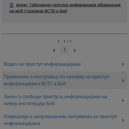
Анекс_Табеларни преглед информација објављених
на wеб страници ВСТВ-а БиХ
1 - 1 / 1
1
Водич за приступ информацијама
Правилник о поступању по захтјеву за приступ
информацијама ВСТС-а БиХ
Закон о слободи приступа информацијама на
нивоу институција БиХ
Извјештаји о запримљеним захтјевима за приступ
информацијама