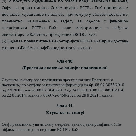
(1) У поступку одлучивања по жалби пред Жалбеним вијећем,
Одјел за права питања Секретаријата ВСТВ-а БиХ припрема и
доставља изјашњење по жалби, при чему је у обавези доставити
предметно изјашњење и Одјелу за односе с јавношћу
предсједника ВСТВ-а БиХ, ради информације и вођења
евиденције, те Кабинету предсједника ВСТВ-а БиХ.
(2) Одјел за права питања Секретаријата ВСТВ-а БиХ врши доставу
рјешења Жалбеног вијећа подносиоцу захтјева.
Члан 10.
(Престанак важења ранијег правилника)
Ступњем на снагу овог правилника престаје важити Правилник о
поступању по захтјеву за приступ информацијама бр. 08-02-3075/2010
од 2.9.2010. године, 08-02-3645/2013 од 24.09.2013. 08-02-388-1/2014
од 22.01.2014. године и 08-07-2-3459/2021 од 29.9.2021. године .
Члан 11.
(Ступање на снагу)
Овај правилник ступа на снагу сљедећег дана од дана усвајања и биће
објављен на интернет страници ВСТВ-а БиХ.