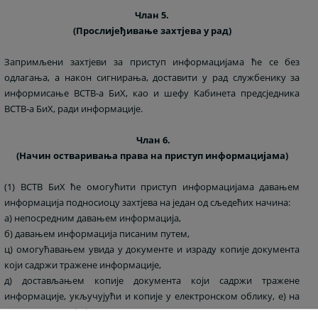
Члан 5.
(Прослијеђивање захтјева у рад)
Запримљени захтјеви за приступ информацијама ће се без
одлагања, а након сигнирања, доставити у рад службенику за
информисање ВСТВ-а БиХ, као и шефу Кабинета предсједника
ВСТВ-а БиХ, ради информације.
Члан 6.
(Начин остваривања права на приступ информацијама)
(1) ВСТВ БиХ ће омогућити приступ информацијама давањем
информација подносиоцу захтјева на један од сљедећих начина:
а) непосредним давањем информација,
б) давањем информација писаним путем,
ц) омогућавањем увида у документе и израду копије документа
који садржи тражене информације,
д) достављањем копије документа који садржи тражене
информације, укључујући и копије у електронском облику, е) на
други начин који је прикладан за остваривање права на приступ