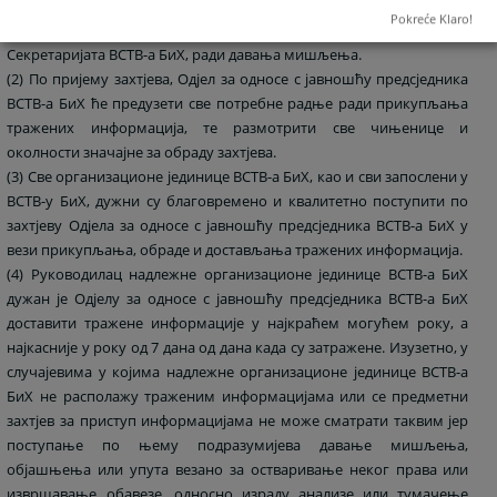
службеника за информисање имајући у виду претходну праксу и
Pokreće Klaro!
релевантне одредбе закона, доставити Одјелу за правна питања
Секретаријата ВСТВ-а БиХ, ради давања мишљења.
(2) По пријему захтјева, Одјел за односе с јавношћу предсједника
ВСТВ-а БиХ ће предузети све потребне радње ради прикупљања
тражених информација, те размотрити све чињенице и
околности значајне за обраду захтјева.
(3) Све организационе јединице ВСТВ-а БиХ, као и сви запослени у
ВСТВ-у БиХ, дужни су благовремено и квалитетно поступити по
захтјеву Одјела за односе с јавношћу предсједника ВСТВ-а БиХ у
вези прикупљања, обраде и достављања тражених информација.
(4) Руководилац надлежне организационе јединице ВСТВ-а БиХ
дужан је Одјелу за односе с јавношћу предсједника ВСТВ-а БиХ
доставити тражене информације у најкраћем могућем року, а
најкасније у року од 7 дана од дана када су затражене. Изузетно, у
случајевима у којима надлежне организационе јединице ВСТВ-а
БиХ не располажу траженим информацијама или се предметни
захтјев за приступ информацијама не може сматрати таквим јер
поступање по њему подразумијева давање мишљења,
објашњења или упута везано за остваривање неког права или
извршавање обавезе, односно израду анализе или тумачење