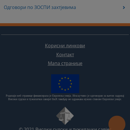
Одговори по ЗОСПИ захтјевима
Корисни линкови
Контакт
Мапа странице
Редизајн веб странице финансирала је Европска унија. Искључиво је одговоран за његов садржај
Високи судски и тужилачки савијет БиХ такођер не одражава нужно ставове Европске уније.
© 2021
Високи судски и тужилачки савјет