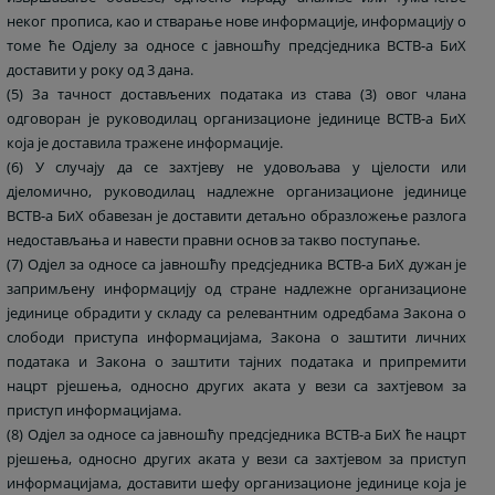
неког прописа, као и стварање нове информације, информацију о
томе ће Одјелу за односе с јавношћу предсједника ВСТВ-а БиХ
доставити у року од 3 дана.
(5) За тачност достављених података из става (3) овог члана
одговоран је руководилац организационе јединице ВСТВ-а БиХ
која је доставила тражене информације.
(6) У случају да се захтјеву не удовољава у цјелости или
дјеломично, руководилац надлежне организационе јединице
ВСТВ-а БиХ обавезан је доставити детаљно образложење разлога
недостављања и навести правни основ за такво поступање.
(7) Одјел за односе са јавношћу предсједника ВСТВ-а БиХ дужан је
запримљену информацију од стране надлежне организационе
јединице обрадити у складу са релевантним одредбама Закона о
слободи приступа информацијама, Закона о заштити личних
података и Закона о заштити тајних података и припремити
нацрт рјешења, односно других аката у вези са захтјевом за
приступ информацијама.
(8) Одјел за односе са јавношћу предсједника ВСТВ-а БиХ ће нацрт
рјешења, односно других аката у вези са захтјевом за приступ
информацијама, доставити шефу организационе јединице која је