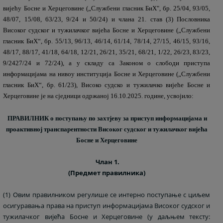
вијећу Босне и Херцеговине („Службени гласник БиХ", бр. 25/04, 93/05,
48/07, 15/08, 63/23, 9/24 и 50/24) и члана 21. став (3) Пословника
Високог судског и тужилачког вијећа Босне и Херцеговине („Службени
гласник БиХ“, бр. 55/13, 96/13, 46/14, 61/14, 78/14, 27/15, 46/15, 93/16,
48/17, 88/17, 41/18, 64/18, 12/21, 26/21, 35/21, 68/21, 1/22, 26/23, 83/23,
9/2427/24 и 72/24), а у складу са Законом о слободи приступа
информацијама на нивоу институција Босне и Херцеговине („Службени
гласник БиХ“, бр. 61/23), Високо судско и тужилачко вијеће Босне и
Херцеговине је на сједници одржаној 16.10.2025. године, усвојило:
ПРАВИЛНИК о поступању по захтјеву за приступ информацијама и
проактивној транспарентности Високог судског и тужилачког вијећа
Босне и Херцеговине
Члан 1.
(Предмет правилника)
(1) Овим правилником регулише се интерно поступање с циљем
осигуравања права на приступ информацијама Високог судског и
тужилачког вијећа Босне и Херцеговине (у даљњем тексту: