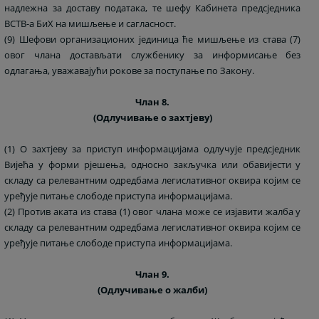
надлежна за доставу података, те шефу Кабинета предсједника
ВСТВ-а БиХ на мишљење и сагласност.
(9) Шефови организационих јединица ће мишљење из става (7)
овог члана достављати службенику за информисање без
одлагања, уважавајући рокове за поступање по Закону.
Члан 8.
(Одлучивање о захтјеву)
(1) О захтјеву за приступ информацијама одлучује предсједник
Вијећа у форми рјешења, односно закључка или обавијести у
складу са релевантним одредбама легислативног оквира којим се
уређује питање слободе приступа информацијама.
(2) Против аката из става (1) овог члана може се изјавити жалба у
складу са релевантним одредбама легислативног оквира којим се
уређује питање слободе приступа информацијама.
Члан 9.
(Одлучивање о жалби)