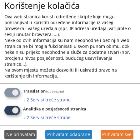
Korištenje kolačića
информацијама.
(2) Уколико се ради о информацији која је већ објављена и која је
Ova web stranica koristi određene skripte koje mogu
лако доступна јавности, службеник за информисање ће о томе
pohranjivati i koristiti određene informacije iz vašeg
упознати подносиоца захтјева, чиме ће се обавеза достављања
browsera i vašeg uređaja (npr. IP adresa uređaja, varijable o
информација сматрати испуњеном.
sesiji unutar browsera, ...).
(3) Приступ информацијама ће бити осигуран на једном од
Neke od ovih informacija su nam neophodne i bez njih web
службених језика у Босни и Херцеговини, у складу са
stranica ne bi mogla fukcionisati u svom punom obimu, dok
neke nisu prijeko neophodne a služe za dodatne stvari (npr.
Правилником о употреби службених језика и писама у екстерној
procjenu nivoa posjećenosti, budućeg usavršavanja
комуникацији.
stranice...).
Na ovom mjestu možete dozvoliti ili uskratiti pravo na
Члан 7.
korištenje tih informacija.
(Обрада захтјева)
Translation
(obavezna)
(1) Обраду поднесених захтјева за приступ информацијама и
↓
2
Servisi treće strane
израду нацрта рјешења, односно других аката у вези са захтјевом
за приступ информацијама врши Одјел за односе с јавношћу
Analitika o posjećenosti stranica
предсједника ВСТВ-а БиХ. Изузетно, Одјел за односе с јавношћу
↓
2
Servisi treće strane
предсједника ће, само у случајевима у којима се ради о спорном
правном питању, захтјев за приступ информацијама,
Ne prihvatam
Prihvatam odabrane
Prihvatam sve
информације надлежне организационе јединице уз мишљење