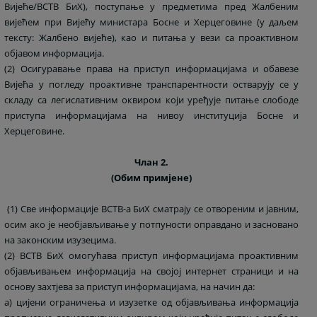
Вијеће/ВСТВ БиХ), поступање у предметима пред Жалбеним
вијећем при Вијећу министара Босне и Херцеговине (у даљем
тексту: Жалбено вијеће), као и питања у вези са проактивном
објавом информација.
(2) Осигуравање права на приступ информацијама и обавезе
Вијећа у погледу проактивне транспарентности остварују се у
складу са легислативним оквиром који уређује питање слободе
приступа информацијама на нивоу институција Босне и
Херцеговине.
Члан 2.
(Обим примјене)
(1) Све информације ВСТВ-а БиХ сматрају се отвореним и јавним,
осим ако је необјављивање у потпуности оправдано и засновано
на законским изузецима.
(2) ВСТВ БиХ омогућава приступ информацијама проактивним
објављивањем информација на својој интернет страници и на
основу захтјева за приступ информацијама, на начин да:
а) цијени ограничења и изузетке од објављивања информација