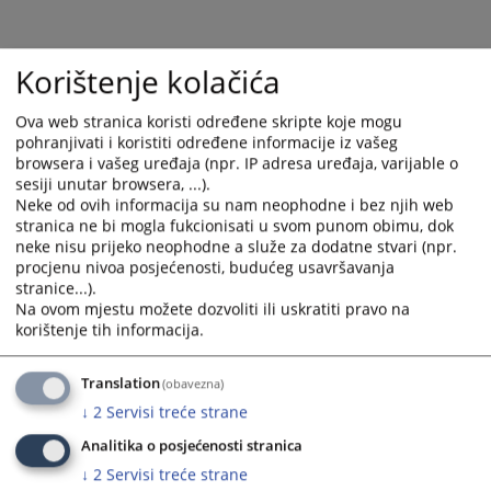
calendar
calendar
and
and
select
select
Korištenje kolačića
a
a
date.
date.
Ova web stranica koristi određene skripte koje mogu
Press
Press
pohranjivati i koristiti određene informacije iz vašeg
the
the
browsera i vašeg uređaja (npr. IP adresa uređaja, varijable o
question
question
sesiji unutar browsera, ...).
mark
mark
Neke od ovih informacija su nam neophodne i bez njih web
key
key
stranica ne bi mogla fukcionisati u svom punom obimu, dok
to
to
neke nisu prijeko neophodne a služe za dodatne stvari (npr.
procjenu nivoa posjećenosti, budućeg usavršavanja
get
get
stranice...).
the
the
Na ovom mjestu možete dozvoliti ili uskratiti pravo na
keyboard
keyboard
korištenje tih informacija.
shortcuts
shortcuts
for
for
Translation
(obavezna)
changing
changing
↓
2
Servisi treće strane
dates.
dates.
Analitika o posjećenosti stranica
↓
2
Servisi treće strane