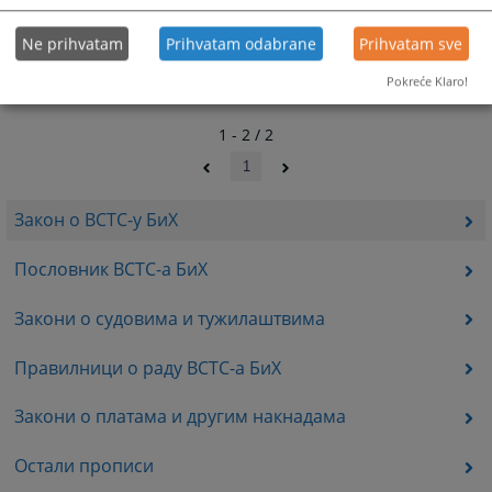
Ne prihvatam
Prihvatam odabrane
Prihvatam sve
Pokreće Klaro!
1 - 2 / 2
1
Закон о ВСТС-у БиХ
Пословник ВСТС-а БиХ
Закони о судовима и тужилаштвима
Правилници о раду ВСТС-а БиХ
Закони о платама и другим накнадама
Остали прописи