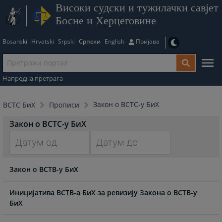
Високи судски и тужилачки савјет
Босне и Херцеговине
Bosanski
Hrvatski
Srpski
Српски
English
Пријава
Напредна претрага
Закон о ВСТС-у БиХ
ВСТС БиХ
Прописи
Закон о ВСТС-у БиХ
Navigate
Navigate
Закон о ВСТВ-у БиХ
forward
forward
to
to
interact
interact
Иницијатива ВСТВ-а БиХ за ревизију Закона о ВСТВ-у
with
with
БиХ
the
the