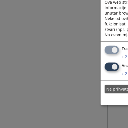
Ova web stra
informacije 
unutar brows
Neke od ovi
fukcionisat
stvari (npr.
Na ovom mjes
Tra
↓
2
Ana
↓
2
Ne prihva