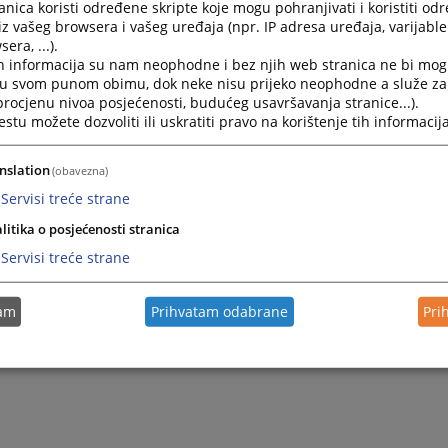
nica koristi određene skripte koje mogu pohranjivati i koristiti od
iz vašeg browsera i vašeg uređaja (npr. IP adresa uređaja, varijable 
era, ...).
h informacija su nam neophodne i bez njih web stranica ne bi mog
i u svom punom obimu, dok neke nisu prijeko neophodne a služe z
 procjenu nivoa posjećenosti, budućeg usavršavanja stranice...).
tu možete dozvoliti ili uskratiti pravo na korištenje tih informacija
nslation
(obavezna)
Servisi treće strane
litika o posjećenosti stranica
Servisi treće strane
tam
Prihvatam odabrane
Pri