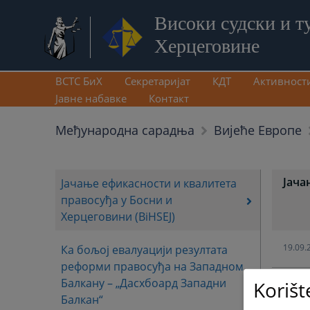
Високи судски и т
Херцеговине
ВСТС БиХ
Секретаријат
КДТ
Активност
Јавне набавке
Контакт
Међународна сарадња
Вијеће Европе
Јача
Јачање ефикасности и квалитета
правосуђа у Босни и
Херцеговини (BiHSEJ)
19.09.
Ка бољој евалуацији резултата
реформи правосуђа на Западном
Балкану – „Дасхбоард Западни
Korišt
Балкан“