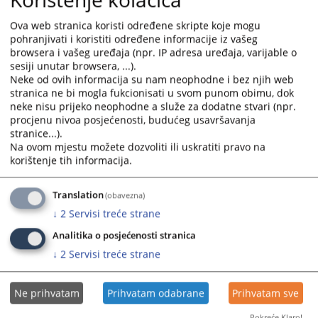
with
with
the
the
Ova web stranica koristi određene skripte koje mogu
calendar
calendar
pohranjivati i koristiti određene informacije iz vašeg
browsera i vašeg uređaja (npr. IP adresa uređaja, varijable o
and
and
sesiji unutar browsera, ...).
select
select
Neke od ovih informacija su nam neophodne i bez njih web
a
a
stranica ne bi mogla fukcionisati u svom punom obimu, dok
date.
date.
neke nisu prijeko neophodne a služe za dodatne stvari (npr.
Press
Press
procjenu nivoa posjećenosti, budućeg usavršavanja
the
the
stranice...).
Na ovom mjestu možete dozvoliti ili uskratiti pravo na
question
question
korištenje tih informacija.
mark
mark
key
key
to
to
Translation
(obavezna)
get
get
↓
2
Servisi treće strane
the
the
Analitika o posjećenosti stranica
keyboard
keyboard
↓
2
Servisi treće strane
shortcuts
shortcuts
for
for
changing
changing
Ne prihvatam
Prihvatam odabrane
Prihvatam sve
dates.
dates.
Pokreće Klaro!