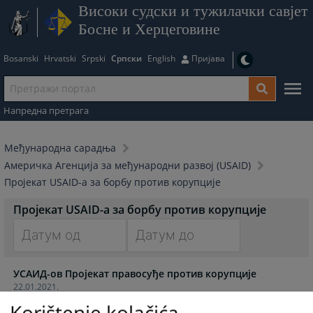
Високи судски и тужилачки савјет
Босне и Херцеговине
Bosanski
Hrvatski
Srpski
Српски
English
Пријава
Напредна претрага
Међународна сарадња
Америчка Агенција за међународни развој (USAID)
Пројекат USAID-а за борбу против корупције
Пројекат USAID-а за борбу против корупције
Navigate
Navigate
УСАИД-ов Пројекат правосуђе против корупције
forward
forward
22.01.2021.
to
to
interact
interact
Korištenje kolačića