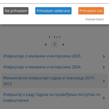
Ne prihvatam
Prihvatam odabrane
Prihvatam sve
Pokreće Klaro!
1 - 1 / 1
1
Извјештаји о имовини и интерсима 2025
Извјештаји о имовини и интерсима 2024
Финансијски извјештаји судија и тужилаца 2019 -
2023
Извјештај о раду Одјела за провођење поступка по
извјештајима