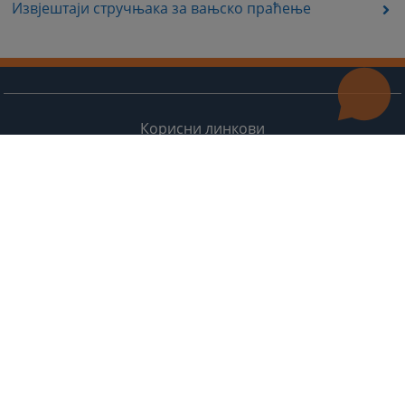
Извјештаји стручњака за вањско праћење
Корисни линкови
Контакт
Мапа странице
Редизајн веб странице финансирала је Европска унија. Искључиво је одговоран за његов садржај
Високи судски и тужилачки савијет БиХ такођер не одражава нужно ставове Европске уније.
© 2021
Високи судски и тужилачки савјет