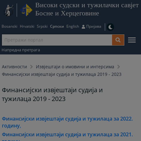
Високи судски и тужилачки савјет
Босне и Херцеговине
Bosanski
Hrvatski
Srpski
Српски
English
Пријава
Напредна претрага
Активности
Извјештаји о имовини и интерсима
Финансијски извјештаји судија и тужилаца 2019 - 2023
Финансијски извјештаји судија и
тужилаца 2019 - 2023
Финансијски извјештаји судија и тужилаца за 2022.
годину
,
Финансијски извјештаји судија и тужилаца за 2021.