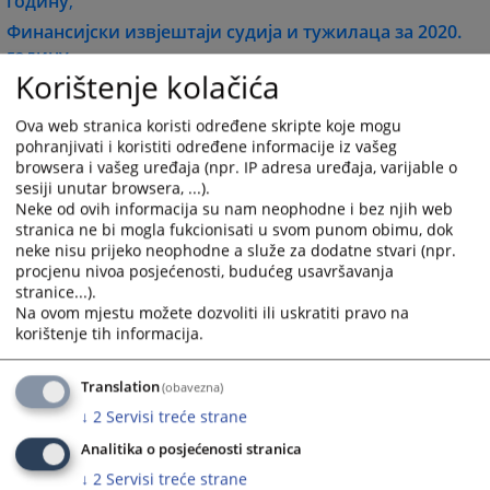
годину
,
Финансијски извјештаји судија и тужилаца за 2020.
годину
,
Korištenje kolačića
Финансијски извјештаји судија и тужилаца за 2019.
годину
.
Ova web stranica koristi određene skripte koje mogu
pohranjivati i koristiti određene informacije iz vašeg
6705
ПРЕГЛЕДА
browsera i vašeg uređaja (npr. IP adresa uređaja, varijable o
sesiji unutar browsera, ...).
Neke od ovih informacija su nam neophodne i bez njih web
stranica ne bi mogla fukcionisati u svom punom obimu, dok
neke nisu prijeko neophodne a služe za dodatne stvari (npr.
procjenu nivoa posjećenosti, budućeg usavršavanja
stranice...).
Na ovom mjestu možete dozvoliti ili uskratiti pravo na
korištenje tih informacija.
Translation
(obavezna)
↓
2
Servisi treće strane
Analitika o posjećenosti stranica
↓
2
Servisi treće strane