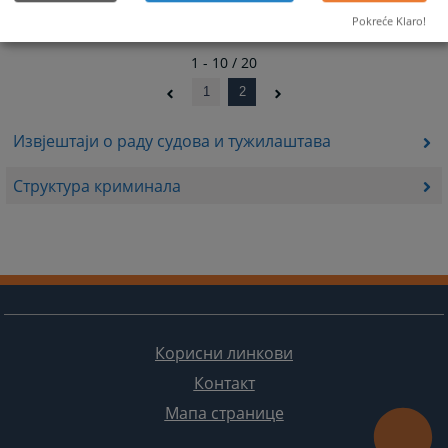
Pokreće Klaro!
1 - 10 / 20
1
2
Извјештаји о раду судова и тужилаштава
Структура криминала
Корисни линкови
Контакт
Мапа странице