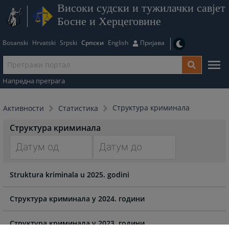
Високи судски и тужилачки савјет
Босне и Херцеговине
Bosanski
Hrvatski
Srpski
Српски
English
Пријава
Напредна претрага
Структура криминала
Активности
Статистика
Структура криминала
Navigate
Navigate
Struktura kriminala u 2025. godini
forward
forward
to
to
interact
interact
Структура криминала у 2024. години
with
with
the
the
Структура криминала у 2023. години.