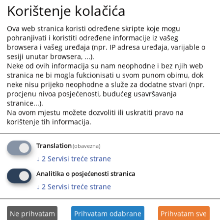
calendar
calendar
Korištenje kolačića
and
and
Структура криминала у 2022. години.
select
select
Ova web stranica koristi određene skripte koje mogu
a
a
pohranjivati i koristiti određene informacije iz vašeg
Структура криминала у 2021. години.
date.
date.
browsera i vašeg uređaja (npr. IP adresa uređaja, varijable o
Press
Press
sesiji unutar browsera, ...).
Структура криминала у 2020. години
Neke od ovih informacija su nam neophodne i bez njih web
the
the
stranica ne bi mogla fukcionisati u svom punom obimu, dok
question
question
neke nisu prijeko neophodne a služe za dodatne stvari (npr.
Структура криминала у 2019 години
mark
mark
procjenu nivoa posjećenosti, budućeg usavršavanja
key
key
stranice...).
to
to
Структура криминала у 2018 години
Na ovom mjestu možete dozvoliti ili uskratiti pravo na
get
get
korištenje tih informacija.
the
the
Структура у криминала 2017. години
keyboard
keyboard
Translation
(obavezna)
shortcuts
shortcuts
Структура криминала у 2016. години
↓
2
Servisi treće strane
for
for
Analitika o posjećenosti stranica
changing
changing
dates.
dates.
↓
2
Servisi treće strane
Ne prihvatam
Prihvatam odabrane
Prihvatam sve