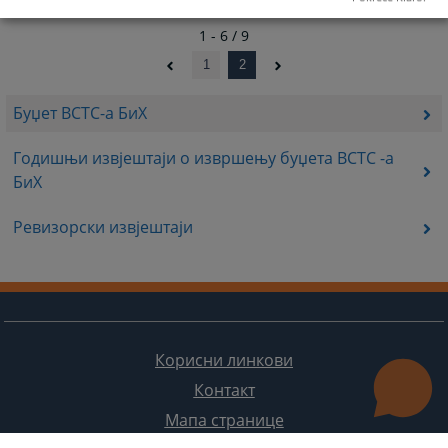
1 - 6 / 9
1
2
Буџет ВСТС-а БиХ
Годишњи извјештаји о извршењу буџета ВСТС -а
БиХ
Ревизорски извјештаји
Корисни линкови
Контакт
Мапа странице