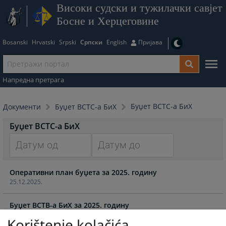
Високи судски и тужилачки савјет
Босне и Херцеговине
Bosanski
Hrvatski
Srpski
Српски
English
Пријава
Напредна претрага
Буџет ВСТС-а БиХ
Документи
Буџет ВСТС-а БиХ
Буџет ВСТС-а БиХ
Navigate
Navigate
Оперативни план буџета за 2025. годину
forward
forward
25.12.2025.
to
to
interact
interact
Буџет ВСТВ-а БиХ за 2025. годину
with
with
25.12.2025.
the
the
Korištenje kolačića