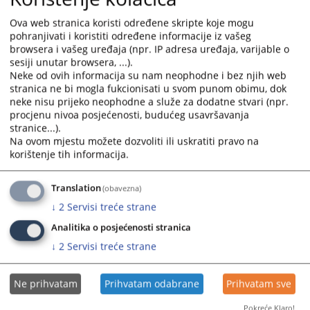
calendar
calendar
Оквирни буџет ВСТВ-а за период од 2026. до 2028.
and
and
Ova web stranica koristi određene skripte koje mogu
13.06.2025.
select
select
pohranjivati i koristiti određene informacije iz vašeg
a
a
browsera i vašeg uređaja (npr. IP adresa uređaja, varijable o
Буџет ВСТВ-а БиХ за 2024. годину
sesiji unutar browsera, ...).
date.
date.
Neke od ovih informacija su nam neophodne i bez njih web
Press
Press
stranica ne bi mogla fukcionisati u svom punom obimu, dok
the
the
Оперативни план буџета за 2024. годину
neke nisu prijeko neophodne a služe za dodatne stvari (npr.
question
question
procjenu nivoa posjećenosti, budućeg usavršavanja
mark
mark
stranice...).
Оквирни Буџет ВСТВ-а БиХ за 2024.-2026. годину
key
key
Na ovom mjestu možete dozvoliti ili uskratiti pravo na
31.05.2024.
korištenje tih informacija.
to
to
get
get
the
the
Translation
(obavezna)
keyboard
keyboard
↓
2
Servisi treće strane
shortcuts
shortcuts
Analitika o posjećenosti stranica
for
for
↓
2
Servisi treće strane
changing
changing
dates.
dates.
Ne prihvatam
Prihvatam odabrane
Prihvatam sve
Pokreće Klaro!