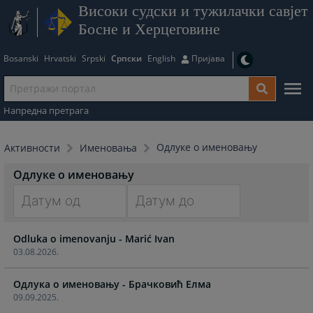
Високи судски и тужилачки савјет
Босне и Херцеговине
Bosanski
Hrvatski
Srpski
Српски
English
Пријава
Напредна претрага
Одлуке о именовању
Активности
Именовања
Одлуке о именовању
Navigate
Navigate
Odluka o imenovanju - Marić Ivan
forward
forward
03.08.2026.
to
to
interact
interact
Одлука о именовању - Брачковић Елма
with
with
09.09.2025.
the
the