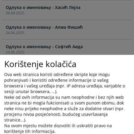
calendar
calendar
Одлука о именовању - Хасић Лејла
and
and
09.09.2025.
select
select
a
a
Одлука о именовању - Алма Фишић
date.
date.
24.06.2025.
Press
Press
the
the
Одлука о именовању - Софтић Аида
question
question
24.06.2025.
mark
mark
key
key
Korištenje kolačića
Одлука о именовању - Ивана Павић
to
to
24.06.2025.
get
get
Ova web stranica koristi određene skripte koje mogu
the
the
pohranjivati i koristiti određene informacije iz vašeg
Одлука о именовању - Жигић Индира
browsera i vašeg uređaja (npr. IP adresa uređaja, varijable o
keyboard
keyboard
sesiji unutar browsera, ...).
24.06.2025.
shortcuts
shortcuts
Neke od ovih informacija su nam neophodne i bez njih web
for
for
stranica ne bi mogla fukcionisati u svom punom obimu, dok
Одлука о именовању - Бубић Куралић Џенана
changing
changing
neke nisu prijeko neophodne a služe za dodatne stvari (npr.
24.06.2025.
dates.
dates.
procjenu nivoa posjećenosti, budućeg usavršavanja
stranice...).
Одлука о именовању - Ален Мехић
Na ovom mjestu možete dozvoliti ili uskratiti pravo na
24.06.2025.
korištenje tih informacija.