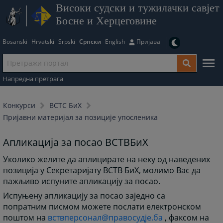
Високи судски и тужилачки савјет
Босне и Херцеговине
Bosanski
Hrvatski
Srpski
Српски
English
Пријава
Напредна претрага
Конкурси
ВСТС БиХ
Пријавни материјал за позиције упосленика
Апликација за посао ВСТВБиХ
Уколико желите да аплицирате на неку од наведених
позиција у Секретаријату ВСТВ БиХ, молимо Вас да
пажљиво испуните апликацију за посао.
Испуњену апликацију за посао заједно са
попратним писмом можете послати електронском
поштом на
вствперсонал@правосудје.ба
, факсом на