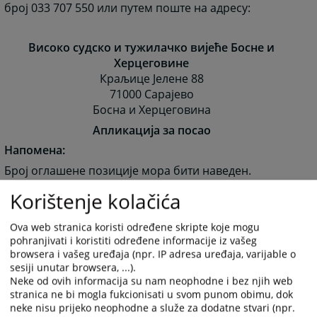
број 033 707 550 или путем поште на адресу:
Високо судско и тужилачко вијеће Босне и
Херцеговине
Краљице Јелене 88
71000 Сарајево
Босна и Херцеговина
Апликација за посао
Напомена:
Број оглашене позиције мора бити наведен.
Љубазно Вас молимо да не контактирате
Korištenje kolačića
Секретаријат ВСТВ БиХ телефонским путем. Само
кандидати који су ушли у ужи избор бит ће
Ova web stranica koristi određene skripte koje mogu
контактирани.
pohranjivati i koristiti određene informacije iz vašeg
browsera i vašeg uređaja (npr. IP adresa uređaja, varijable o
Слањем Ваше апликације потврђујете да су све
sesiji unutar browsera, ...).
информације које сте навели истините. Уколико
Neke od ovih informacija su nam neophodne i bez njih web
ступите у радни однос, а накнадно се утврди да сте
stranica ne bi mogla fukcionisati u svom punom obimu, dok
доставили информације које нису истините, ВСТВ
neke nisu prijeko neophodne a služe za dodatne stvari (npr.