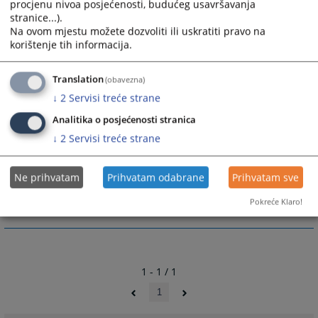
БиХ задржава право прекида радног односа.
procjenu nivoa posjećenosti, budućeg usavršavanja
stranice...).
Na ovom mjestu možete dozvoliti ili uskratiti pravo na
16935
ПРЕГЛЕДА
korištenje tih informacija.
Translation
(obavezna)
↓
2
Servisi treće strane
Analitika o posjećenosti stranica
Пратећи документи
↓
2
Servisi treće strane
VSTV Aplikacija za posao
VSTV Aplikacija za posao - ćirilica
Ne prihvatam
Prihvatam odabrane
Prihvatam sve
Pokreće Klaro!
1 - 1 / 1
1