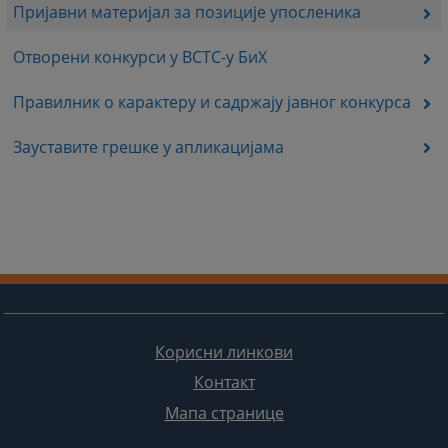
Пријавни материјал за позиције упосленика
Отворени конкурси у ВСТС-у БиХ
Правилник о карактеру и садржају јавног конкурса
Зауставите грешке у апликацијама
Корисни линкови
Контакт
Мапа странице