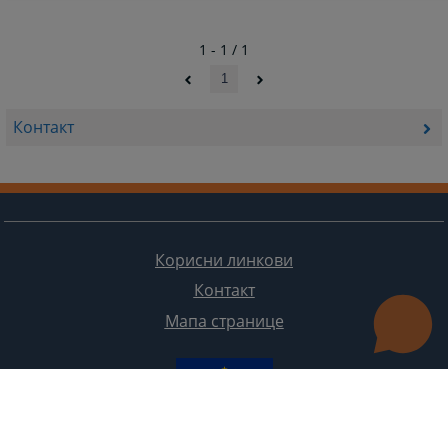
1 - 1 / 1
1
Контакт
Корисни линкови
Контакт
Мапа странице
Редизајн веб странице финансирала је Европска унија. Искључиво је одговоран за његов садржај
Високи судски и тужилачки савијет БиХ такођер не одражава нужно ставове Европске уније.