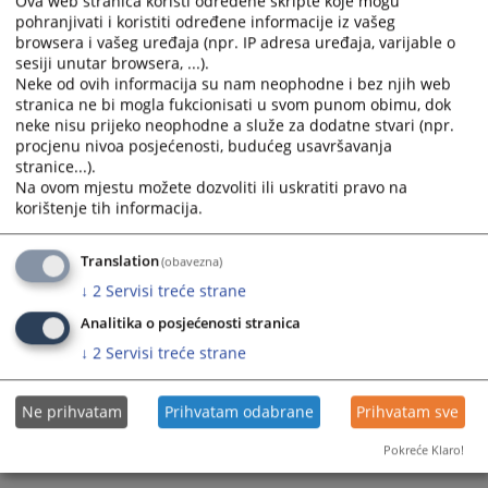
Ova web stranica koristi određene skripte koje mogu
pohranjivati i koristiti određene informacije iz vašeg
Едиса Шикало, службеник за односе с јавношћу и протокол
+387 (0)33 704 604
browsera i vašeg uređaja (npr. IP adresa uređaja, varijable o
vstvpress@pravosudje.ba
sesiji unutar browsera, ...).
edisa.sikalo@pravosudje.ba
Neke od ovih informacija su nam neophodne i bez njih web
stranica ne bi mogla fukcionisati u svom punom obimu, dok
neke nisu prijeko neophodne a služe za dodatne stvari (npr.
400
ПРЕГЛЕДА
procjenu nivoa posjećenosti, budućeg usavršavanja
stranice...).
Na ovom mjestu možete dozvoliti ili uskratiti pravo na
korištenje tih informacija.
Translation
(obavezna)
↓
2
Servisi treće strane
Analitika o posjećenosti stranica
↓
2
Servisi treće strane
Ne prihvatam
Prihvatam odabrane
Prihvatam sve
Pokreće Klaro!