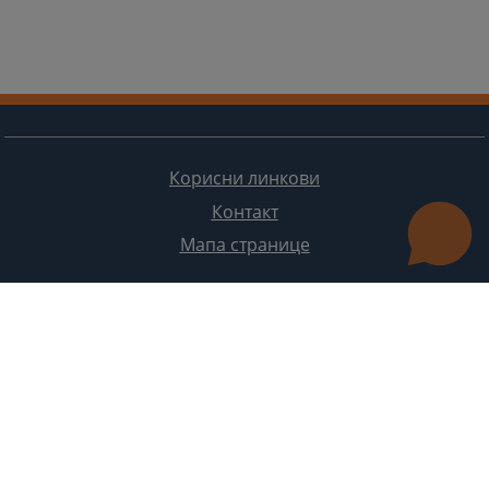
Корисни линкови
Контакт
Мапа странице
Редизајн веб странице финансирала је Европска унија. Искључиво је одговоран за његов садржај
Високи судски и тужилачки савијет БиХ такођер не одражава нужно ставове Европске уније.