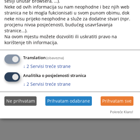
sesiji unutar browsera, ...).
Neke od ovih informacija su nam neophodne i bez njih web
stranica ne bi mogla fukcionisati u svom punom obimu, dok
neke nisu prijeko neophodne a služe za dodatne stvari (npr.
procjenu nivoa posjećenosti, budućeg usavršavanja
stranice...).
Na ovom mjestu možete dozvoliti ili uskratiti pravo na
korištenje tih informacija.
Translation
(obavezna)
↓
2
Servisi treće strane
Analitika o posjećenosti stranica
↓
2
Servisi treće strane
Ne prihvatam
Prihvatam odabrane
Prihvatam sve
Pokreće Klaro!