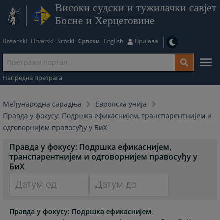
Високи судски и тужилачки савјет
Босне и Херцеговине
Bosanski
Hrvatski
Srpski
Српски
English
Пријава
Напредна претрага
Међународна сарадња
Европска унија
Правда у фокусу: Подршка ефикаснијем, транспарентнијем и
одговорнијем правосуђу у БиХ
Правда у фокусу: Подршка ефикаснијем,
транспарентнијем и одговорнијем правосуђу у
БиХ
Navigate
Navigate
Правда у фокусу: Подршка ефикаснијем,
forward
forward