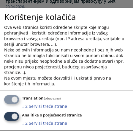
транспарентнијем и одговорнијем правосуђу у БиХ
to
to
20.04.2026.
interact
interact
Korištenje kolačića
with
with
the
the
Ova web stranica koristi određene skripte koje mogu
calendar
calendar
pohranjivati i koristiti određene informacije iz vašeg
and
and
browsera i vašeg uređaja (npr. IP adresa uređaja, varijable o
select
select
sesiji unutar browsera, ...).
a
a
Neke od ovih informacija su nam neophodne i bez njih web
date.
date.
stranica ne bi mogla fukcionisati u svom punom obimu, dok
Press
Press
neke nisu prijeko neophodne a služe za dodatne stvari (npr.
the
the
procjenu nivoa posjećenosti, budućeg usavršavanja
stranice...).
question
question
Na ovom mjestu možete dozvoliti ili uskratiti pravo na
mark
mark
korištenje tih informacija.
key
key
to
to
Translation
(obavezna)
get
get
the
the
↓
2
Servisi treće strane
keyboard
keyboard
Analitika o posjećenosti stranica
shortcuts
shortcuts
↓
2
Servisi treće strane
for
for
changing
changing