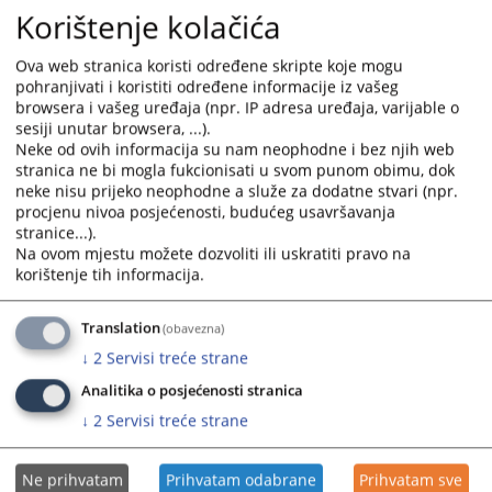
02.09.2021.
the
the
Korištenje kolačića
calendar
calendar
Визуал о онлине приступу судским предметима и Е суд
and
and
Ova web stranica koristi određene skripte koje mogu
мобилној апликацији.
select
select
pohranjivati i koristiti određene informacije iz vašeg
02.07.2021.
a
a
browsera i vašeg uređaja (npr. IP adresa uređaja, varijable o
date.
date.
sesiji unutar browsera, ...).
Визуал за Модул о невођењу кривичног поступка
Neke od ovih informacija su nam neophodne i bez njih web
Press
Press
stranica ne bi mogla fukcionisati u svom punom obimu, dok
10.06.2021.
the
the
neke nisu prijeko neophodne a služe za dodatne stvari (npr.
question
question
procjenu nivoa posjećenosti, budućeg usavršavanja
Инфографика "Модулу за процјену оквирних трошкова
mark
mark
stranice...).
судског поступка"
key
key
Na ovom mjestu možete dozvoliti ili uskratiti pravo na
08.02.2021.
to
to
korištenje tih informacija.
get
get
Права оштећених у кривичном поступку у Босни и
the
the
Translation
(obavezna)
Херцеговини
keyboard
keyboard
↓
2
Servisi treće strane
30.09.2020.
shortcuts
shortcuts
Analitika o posjećenosti stranica
for
for
changing
changing
↓
2
Servisi treće strane
dates.
dates.
Ne prihvatam
Prihvatam odabrane
Prihvatam sve