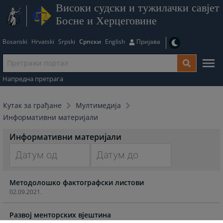
Високи судски и тужилачки савјет
Босне и Херцеговине
Bosanski
Hrvatski
Srpski
Српски
English
Пријава
Напредна претрага
Кутак за грађане
Мултимедија
Информативни материјали
Информативни материјали
Navigate
Navigate
Методолошко фактографски листови
forward
forward
02.09.2021.
to
to
interact
interact
Развој менторских вјештина
with
with