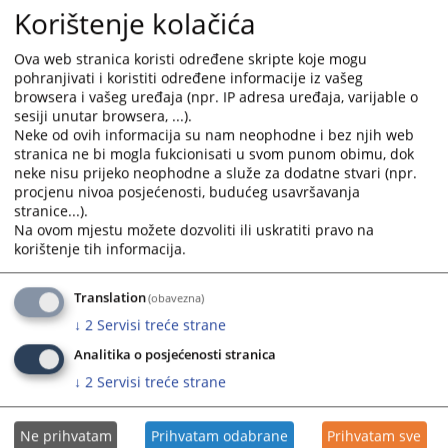
19.09.2025.
to
to
Korištenje kolačića
interact
interact
with
with
Ova web stranica koristi određene skripte koje mogu
the
the
pohranjivati i koristiti određene informacije iz vašeg
calendar
calendar
browsera i vašeg uređaja (npr. IP adresa uređaja, varijable o
and
and
sesiji unutar browsera, ...).
Neke od ovih informacija su nam neophodne i bez njih web
select
select
stranica ne bi mogla fukcionisati u svom punom obimu, dok
a
a
neke nisu prijeko neophodne a služe za dodatne stvari (npr.
date.
date.
procjenu nivoa posjećenosti, budućeg usavršavanja
Press
Press
stranice...).
the
the
Na ovom mjestu možete dozvoliti ili uskratiti pravo na
question
question
korištenje tih informacija.
mark
mark
key
key
Translation
(obavezna)
to
to
↓
2
Servisi treće strane
get
get
Analitika o posjećenosti stranica
the
the
keyboard
keyboard
↓
2
Servisi treće strane
shortcuts
shortcuts
for
for
Ne prihvatam
Prihvatam odabrane
Prihvatam sve
changing
changing