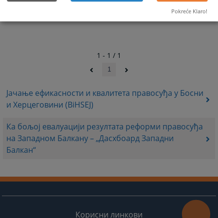
dates.
dates.
Pokreće Klaro!
1 - 1 / 1
1
Јачање ефикасности и квалитета правосуђа у Босни
и Херцеговини (BiHSEJ)
Ка бољој евалуацији резултата реформи правосуђа
на Западном Балкану – „Дасхбоард Западни
Балкан“
Корисни линкови