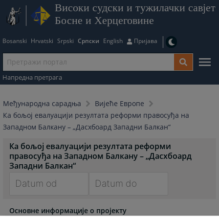
Високи судски и тужилачки савјет
Босне и Херцеговине
Bosanski
Hrvatski
Srpski
Српски
English
Пријава
Напредна претрага
Међународна сарадња
Вијеће Европе
Ка бољој евалуацији резултата реформи правосуђа на
Западном Балкану – „Дасхбоард Западни Балкан“
Ка бољој евалуацији резултата реформи
правосуђа на Западном Балкану – „Дасхбоард
Западни Балкан“
Navigate
Navigate
Основне информације о пројекту
forward
forward