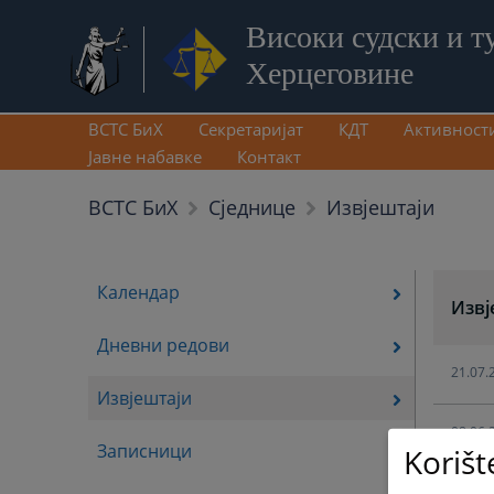
Високи судски и т
Херцеговине
ВСТС БиХ
Секретаријат
КДТ
Активност
Јавне набавке
Контакт
Извјештаји
ВСТС БиХ
Сједнице
Календар
Извј
Дневни редови
21.07.
Извјештаји
08.06.
Записници
Korišt
15.05.