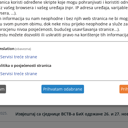
nica koristi određene skripte koje mogu pohranjivati i koristiti od
iz vašeg browsera i vašeg uređaja (npr. IP adresa uređaja, varijable 
era, ...).
2026.
Izvještaj sa sjednice VSTV-a BiH održane 15. i 16. aprila 2
h informacija su nam neophodne i bez njih web stranica ne bi mog
i u svom punom obimu, dok neke nisu prijeko neophodne a služe z
 procjenu nivoa posjećenosti, budućeg usavršavanja stranice...).
2026.
Извјештај са сједнице ВСТВ-а БиХ одржане 25. и 26. ма
tu možete dozvoliti ili uskratiti pravo na korištenje tih informacija
2026.
nslation
(obavezna)
Servisi treće strane
2026.
Извјештај са сједнице ВСТВ-а БиХ одржане 11. и 12. ф
litika o posjećenosti stranica
Servisi treće strane
2026.
Извјештај са сједнице ВСТС-а БиХ одржане 15. и 16. ја
tam
Prihvatam odabrane
Pri
2025.
Извјешће са сједнице ВСТВ-а БиХ одржане 17. и 18. пр
2025.
Извјештај са сједнице ВСТВ-а БиХ одржане 26. и 27. н