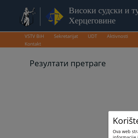
Високи судски и т
Херцеговине
VSTV BiH
Sekretarijat
UDT
Aktivnosti
Kontakt
Резултати претраге
Korišt
Ova web stra
informacije 