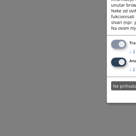
unutar brows
Neke od ovi
fukcionisat
stvari (npr.
Na ovom mjes
Tra
↓
2
Ana
↓
2
Ne prihva