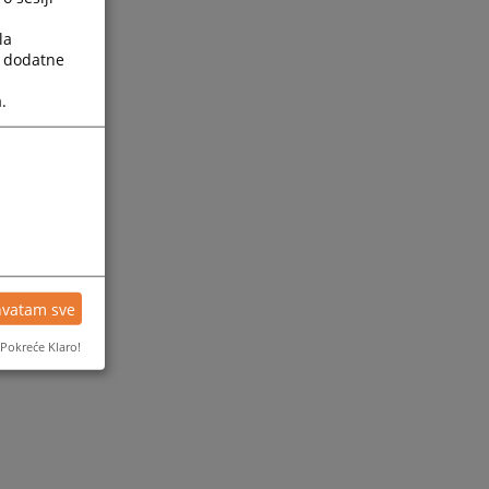
la
a dodatne
.
hvatam sve
Pokreće Klaro!