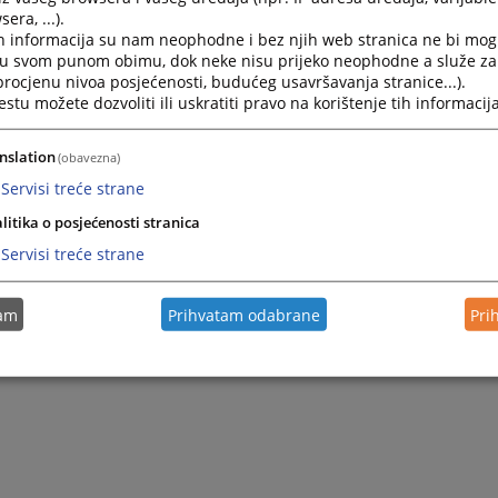
era, ...).
h informacija su nam neophodne i bez njih web stranica ne bi mog
i u svom punom obimu, dok neke nisu prijeko neophodne a služe z
 procjenu nivoa posjećenosti, budućeg usavršavanja stranice...).
tu možete dozvoliti ili uskratiti pravo na korištenje tih informacija
nslation
(obavezna)
Servisi treće strane
litika o posjećenosti stranica
Servisi treće strane
tam
Prihvatam odabrane
Pri