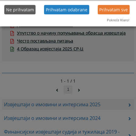
Ne prihvatam
Prihvatam odabrane
Prihvatam sve
Пратећи документи
Pokreće Klaro!
Допис 15-09-10-929-2/2026
Упутство о начину попуњавања обрасца извештаја
Често постављана питања
4 Образац извјестаја 2025 СР-Ц
1 - 1 / 1
1
Извјештаји о имовини и интерсима 2025
Извјештаји о имовини и интерсима 2024
Финансијски извјештаји судија и тужилаца 2019 -