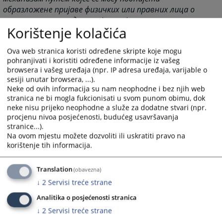
образложене пријаве физичких или правних лица о
нетачности навода у извјештају о имовини и
Korištenje kolačića
интересима судија, тужилаца и чланова Савјета.
Нетачне наводе у извјештају можете пријавити
Ova web stranica koristi određene skripte koje mogu
путем e-mail адресе:
pohranjivati i koristiti određene informacije iz vašeg
prijava.nepravilnosti@pravosudje.ba
browsera i vašeg uređaja (npr. IP adresa uređaja, varijable o
sesiji unutar browsera, ...).
Поднесене пријаве ће се сматрати пријавама о
Neke od ovih informacija su nam neophodne i bez njih web
нетачности навода у извјештају у смислу одредбе
stranica ne bi mogla fukcionisati u svom punom obimu, dok
члана 86ц. став (2) Закона о ВСТС-у БиХ, на основу
neke nisu prijeko neophodne a služe za dodatne stvari (npr.
којих ће се, у правилу, иницирати спровођење
procjenu nivoa posjećenosti, budućeg usavršavanja
додатне провјере Извјештаја. У року од 60 дана од
stranice...).
дана подношења, подносиоцу пријаве ће бити
Na ovom mjestu možete dozvoliti ili uskratiti pravo na
korištenje tih informacija.
достављена информација о предузетим
активностима.
Translation
(obavezna)
1550
ПРЕГЛЕДА
↓
2
Servisi treće strane
Analitika o posjećenosti stranica
↓
2
Servisi treće strane