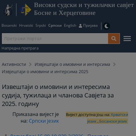
Високи судски и тужилачки савјет
Босне и Херцеговине
Bosanski
Hrvatski
Srpski
Српски
English
Пријава
Напредна претрага
Активности
Извјештаји о имовини и интерсима
Извјештаји о имовини и интерсима 2025
Извештаји о имовини и интересима
судија, тужилаца и чланова Савјета за
2025. годину
Приказана вијест је
Вијест доступна још на:
Хрватски
на:
Српски језик
језик
,
Босански језик