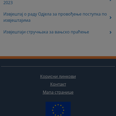
2023
Извјештај о раду Одјела за провођење поступка по
извјештајима
Извјештаји стручњака за вањско праћење
Корисни линкови
Контакт
Мапа странице