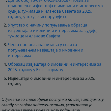
Допис број 15-09-10-929-2/2026 - Позив за
подношење изјвештаја о имовини и интересима
судија, тужилаца и чланова Савјета за 2025.
годину, у току је, испоручује се
Упутство о начину попуњавања обрасца
извјештаја о имовини и интересима за судије,
тужиоце и чланове Савјета
Често постављана питања у вези са
попуњавањем извјештаја о имовини и
интересима
Образац извјештаја о имовини и интересима за
2025. годину у Excel формату
Изјвештаји о имовини и интересима за 2025.
годину
Одјељење за спровођење поступка по извјештајима, у
складу са својим надлежностима, успоставио је
механизам путем којег се могу поднијети