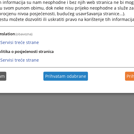
h informacija su nam neophodne i bez njih web stranica ne bi mog
i u svom punom obimu, dok neke nisu prijeko neophodne a služe z
 procjenu nivoa posjećenosti, budućeg usavršavanja stranice...).
tu možete dozvoliti ili uskratiti pravo na korištenje tih informacija
nslation
(obavezna)
Servisi treće strane
litika o posjećenosti stranica
Servisi treće strane
tam
Prihvatam odabrane
Pri