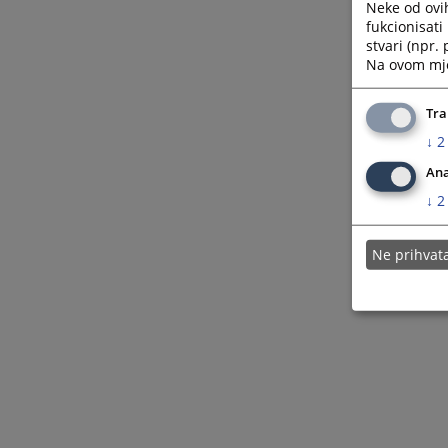
Neke od ovi
fukcionisat
stvari (npr.
Na ovom mjes
Tra
↓
2
Ana
↓
2
Ne prihva