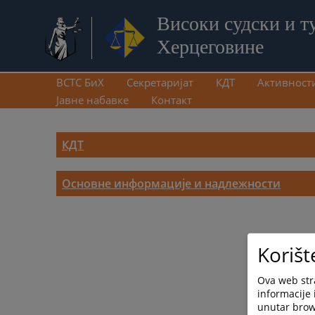
Високи судски и т
Херцеговине
ВСТС БиХ
Секретаријат
КДТ
Активност
Јавне набавке
Контакт
КДТ
Основне информације и надлежности
Korišt
Ova web stra
informacije 
unutar brows