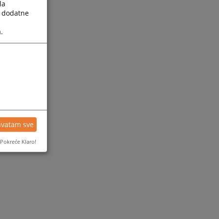
la
a dodatne
.
hvatam sve
Pokreće Klaro!