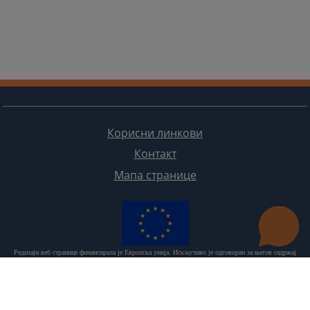
Корисни линкови
Контакт
Мапа странице
Редизајн веб странице финансирала је Европска унија. Искључиво је одговоран за његов садржај
Високи судски и тужилачки савијет БиХ такођер не одражава нужно ставове Европске уније.