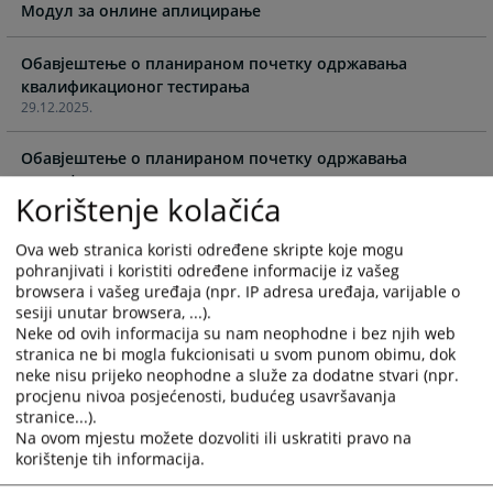
calendar
calendar
Модул за онлине аплицирање
and
and
select
select
Обавјештење о планираном почетку одржавања
a
a
квалификационог тестирања
date.
date.
29.12.2025.
Press
Press
the
the
Обавјештење о планираном почетку одржавања
question
question
квалификационог тестирања
mark
mark
Korištenje kolačića
17.03.2025.
key
key
to
to
Ova web stranica koristi određene skripte koje mogu
Обавјештење о планираном почетку одржавања
pohranjivati i koristiti određene informacije iz vašeg
get
get
квалификационог тестирања
browsera i vašeg uređaja (npr. IP adresa uređaja, varijable o
the
the
21.11.2024.
sesiji unutar browsera, ...).
keyboard
keyboard
Neke od ovih informacija su nam neophodne i bez njih web
shortcuts
shortcuts
Обавјештење о планираном почетку одржавања
stranica ne bi mogla fukcionisati u svom punom obimu, dok
for
for
квалификационог тестирања
neke nisu prijeko neophodne a služe za dodatne stvari (npr.
changing
changing
16.08.2023.
procjenu nivoa posjećenosti, budućeg usavršavanja
dates.
dates.
stranice...).
Na ovom mjestu možete dozvoliti ili uskratiti pravo na
Често постављана питања везано за кориштење Модула
korištenje tih informacija.
за онлине аплицирање
18.05.2023.