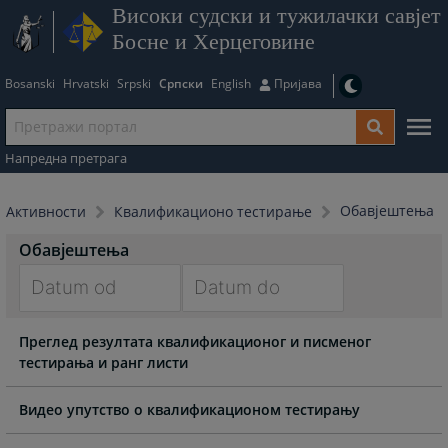
Високи судски и тужилачки савјет
Босне и Херцеговине
Bosanski
Hrvatski
Srpski
Српски
English
Пријава
Напредна претрага
Обавјештења
Активности
Квалификационо тестирање
Обавјештења
Navigate
Navigate
Преглед резултата квалификационог и писменог
forward
forward
тестирања и ранг листи
to
to
interact
interact
with
with
Видео упутство о квалификационом тестирању
the
the