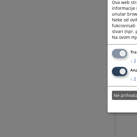
Ova web stra
informacije 
unutar brows
Neke od ovi
fukcionisat
stvari (npr.
Na ovom mjes
Tra
↓
2
Ana
↓
2
Ne prihva