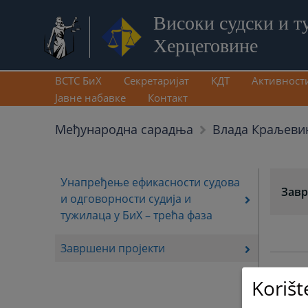
Високи судски и т
Херцеговине
ВСТС БиХ
Секретаријат
КДТ
Активност
Јавне набавке
Контакт
Међународна сарадња
Влада Краљеви
Унапређење ефикасности судова
Завр
и одговорности судија и
тужилаца у БиХ – трећа фаза
Завршени пројекти
Korišt