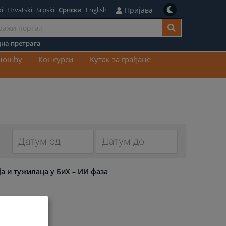
i
Hrvatski
Srpski
Српски
English
Пријава
на претрага
ај
вношћу
Конкурси
Кутак за грађане
Navigate
Navigate
forward
forward
а и тужилаца у БиХ – ИИ фаза
to
to
interact
interact
with
with
the
the
calendar
calendar