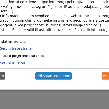
nica koristi određene skripte koje mogu pohranjivati i koristiti od
iz vašeg browsera i vašeg uređaja (npr. IP adresa uređaja, varijable 
era, ...).
h informacija su nam neophodne i bez njih web stranica ne bi mog
i u svom punom obimu, dok neke nisu prijeko neophodne a služe z
 procjenu nivoa posjećenosti, budućeg usavršavanja stranice...).
tu možete dozvoliti ili uskratiti pravo na korištenje tih informacija
nslation
(obavezna)
Servisi treće strane
litika o posjećenosti stranica
Servisi treće strane
tam
Prihvatam odabrane
Pri