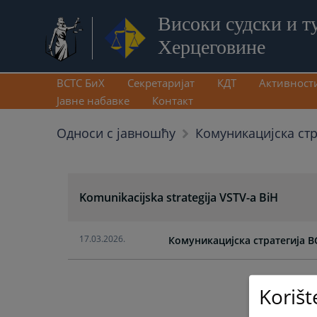
Високи судски и т
Херцеговине
ВСТС БиХ
Секретаријат
КДТ
Активност
Јавне набавке
Контакт
Односи с јавношћу
Комуникацијска стр
Komunikacijska strategija VSTV-a BiH
17.03.2026.
Комуникацијска стратегија ВС
Korišt