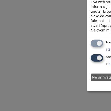
Ova web stra
informacije 
unutar brows
Neke od ovi
fukcionisat
stvari (npr.
Na ovom mjes
Tra
↓
2
Ana
↓
2
Ne prihva