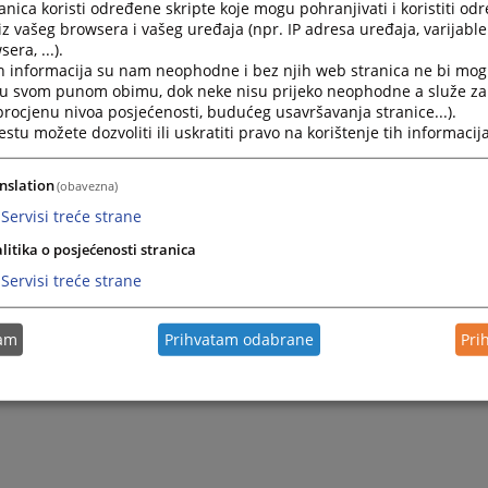
nica koristi određene skripte koje mogu pohranjivati i koristiti od
iz vašeg browsera i vašeg uređaja (npr. IP adresa uređaja, varijable 
era, ...).
h informacija su nam neophodne i bez njih web stranica ne bi mog
i u svom punom obimu, dok neke nisu prijeko neophodne a služe z
 procjenu nivoa posjećenosti, budućeg usavršavanja stranice...).
tu možete dozvoliti ili uskratiti pravo na korištenje tih informacija
nslation
(obavezna)
Servisi treće strane
litika o posjećenosti stranica
Servisi treće strane
tam
Prihvatam odabrane
Pri