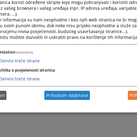
nica koristi određene skripte koje mogu pohranjivati i koristiti od
iz vašeg browsera i vašeg uređaja (npr. IP adresa uređaja, varijable 
era, ...).
h informacija su nam neophodne i bez njih web stranica ne bi mog
i u svom punom obimu, dok neke nisu prijeko neophodne a služe z
 procjenu nivoa posjećenosti, budućeg usavršavanja stranice...).
tu možete dozvoliti ili uskratiti pravo na korištenje tih informacija
nslation
(obavezna)
Servisi treće strane
Trenutno nema v
litika o posjećenosti stranica
Servisi treće strane
tam
Prihvatam odabrane
Pri