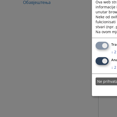
Ova web stra
Обавјештења
informacije 
unutar brows
Neke od ovi
fukcionisat
stvari (npr.
Na ovom mjes
Tra
↓
2
Ana
↓
2
Ne prihva