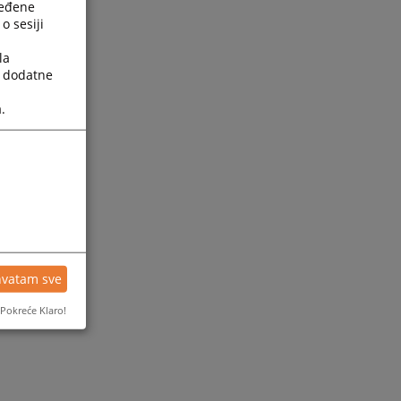
ređene
o sesiji
la
a dodatne
.
ijesti
hvatam sve
Pokreće Klaro!