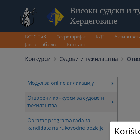
Високи судски и т
Херцеговине
ВСТС БиХ
Секретаријат
КДТ
Активност
Јавне набавке
Контакт
Отво
Конкурси
Судови и тужилаштва
Модул за online апликацију
Отворени конкурси за судове и
тужилаштва
Obrazac programa rada za
kandidate na rukovodne pozicije
Korišt