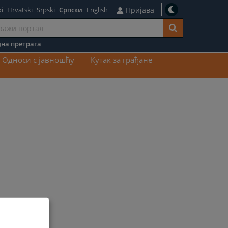
i
Hrvatski
Srpski
Српски
English
Пријава
на претрага
ај
Односи с јавношћу
Кутак за грађане