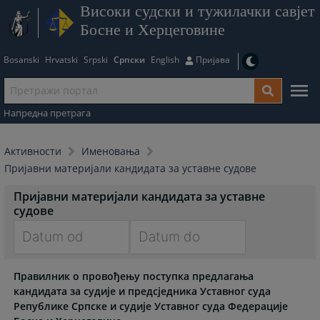
Високи судски и тужилачки савјет
Босне и Херцеговине
Bosanski
Hrvatski
Srpski
Српски
English
Пријава
Напредна претрага
Активности
Именовања
Пријавни материјали кандидата за уставне судове
Пријавни материјали кандидата за уставне
судове
Navigate
Navigate
Правилник о провођењу поступка предлагања
forward
forward
кандидата за судије и предсједника Уставног суда
to
to
Републике Српске и судије Уставног суда Федерације
interact
interact