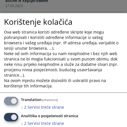
Босне и Херцеговине
with
with
27.05.2025.
the
the
calendar
calendar
Пријавни материјал за мјесто судије односно
Korištenje kolačića
and
and
предсједника суда ентитетских уставних судова
select
select
30.07.2024.
Ova web stranica koristi određene skripte koje mogu
a
a
pohranjivati i koristiti određene informacije iz vašeg
date.
date.
browsera i vašeg uređaja (npr. IP adresa uređaja, varijable o
Press
Press
sesiji unutar browsera, ...).
the
the
Neke od ovih informacija su nam neophodne i bez njih web
question
question
stranica ne bi mogla fukcionisati u svom punom obimu, dok
mark
mark
neke nisu prijeko neophodne a služe za dodatne stvari (npr.
procjenu nivoa posjećenosti, budućeg usavršavanja
key
key
stranice...).
to
to
Na ovom mjestu možete dozvoliti ili uskratiti pravo na
get
get
korištenje tih informacija.
the
the
keyboard
keyboard
Translation
(obavezna)
shortcuts
shortcuts
↓
2
Servisi treće strane
for
for
changing
changing
Analitika o posjećenosti stranica
dates.
dates.
↓
2
Servisi treće strane