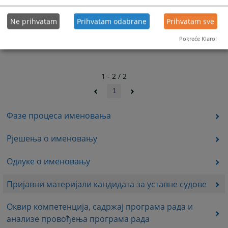
Ne prihvatam
Prihvatam odabrane
Prihvatam sve
Pokreće Klaro!
1 - 2 / 2
1
Фазе процеса именовања
Рјешења о именовању
Одлуке о именовању
Пријавни материјали кандидата за уставне судове
Оквир компетенција, садржај програма рада и
анализе провођења програма рада