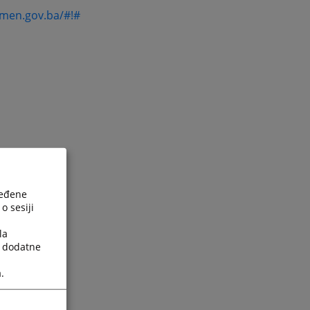
men.gov.ba/#!#
ređene
o sesiji
.ba/#!#
la
je.ba/#!#
a dodatne
osudje.ba/#!#
.