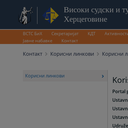
Високи судски и т
Херцеговине
ВСТС БиХ
Секретаријат
КДТ
Активност
Јавне набавке
Контакт
Корисни 
Контакт
Корисни линкови
Корисни линкови
Kori
Portal
Ustavn
Ustavn
Ustavn
Udruže