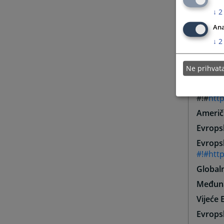
Advoka
↓
2
Udružen
Ana
↓
2
Centar 
Centar 
Ne prihva
Agenci
Inform
#!#
http
Američ
Evropsk
Evrops
#!#http
Global
Međunar
Vijeće 
Evrops