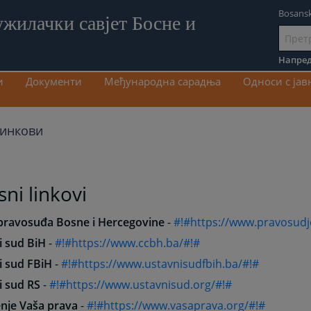
Bosansk
ужилачки савјет Босне и
Иди
на
Напред
садрж
и
Документи
Међународна сарадња
Односи с ја
линкови
sni linkovi
 pravosuđa Bosne i Hercegovine
-
#!#https://www.pravosudj
i sud BiH
-
#!#https://www.ccbh.ba/#!#
i sud FBiH
-
#!#https://www.ustavnisudfbih.ba/#!#
i sud RS
-
#!#https://www.ustavnisud.org/#!#
nje Vaša prava
-
#!#https://www.vasaprava.org/#!#