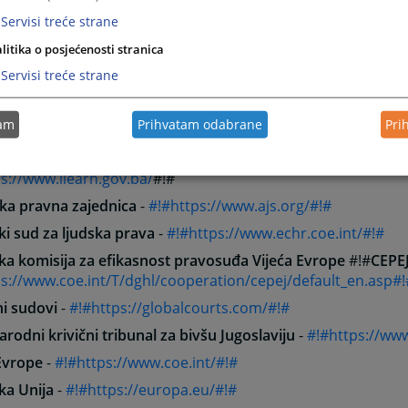
tska komora RS
-
#!#https://advokatskakomora.ba/#!#
Servisi treće strane
je sudija/sudaca u Federaciji BiH
-
#!#https://usfbih.ba/#!#
litika o posjećenosti stranica
Servisi treće strane
za edukaciju sudija i tužilaca u F BiH
-
#!#https://www.fbih.c
za edukaciju sudija i tužilaca u RS
-
#!#https://www.rs.cest.g
tam
Prihvatam odabrane
Pri
ja za državnu službu BiH
- #!#
http://www.ads.gov.ba/
#!#
acioni sistem za upravljanje procesom organizacije obuke 
s://www.ilearn.gov.ba/
#!#
ka pravna zajednica
-
#!#https://www.ajs.org/#!#
i sud za ljudska prava
-
#!#https://www.echr.coe.int/#!#
ka komisija za efikasnost pravosuđa Vijeća Evrope
#!#
CEPE
s://www.coe.int/T/dghl/cooperation/cepej/default_en.asp#!
ni sudovi
-
#!#https://globalcourts.com/#!#
odni krivični tribunal za bivšu Jugoslaviju
-
#!#https://www
Evrope
-
#!#https://www.coe.int/#!#
ka Unija
-
#!#https://europa.eu/#!#