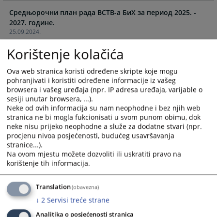
the
the
Средњорочни план рада ВСТВ-а БиХ за период 2025. -
calendar
calendar
2027. године.
and
and
25.09.2024.
select
select
a
a
Korištenje kolačića
Средњорочни план рада ВСТВ-а БиХ за период 2024. -
date.
date.
2026. године.
Press
Press
Ova web stranica koristi određene skripte koje mogu
11.09.2023.
the
the
pohranjivati i koristiti određene informacije iz vašeg
question
question
browsera i vašeg uređaja (npr. IP adresa uređaja, varijable o
Средњорочни план рада ВСТВ-а БиХ за период 2023.-
sesiji unutar browsera, ...).
mark
mark
2025. године
Neke od ovih informacija su nam neophodne i bez njih web
key
key
15.09.2022.
stranica ne bi mogla fukcionisati u svom punom obimu, dok
to
to
neke nisu prijeko neophodne a služe za dodatne stvari (npr.
get
get
procjenu nivoa posjećenosti, budućeg usavršavanja
Средњорочни план рада ВСТВ-а за период 2022.-2024.
the
the
stranice...).
године.
keyboard
keyboard
Na ovom mjestu možete dozvoliti ili uskratiti pravo na
08.09.2021.
shortcuts
shortcuts
korištenje tih informacija.
for
for
Средњорочни план рада ВСТВ-а БиХ за период од 2021.
changing
changing
Translation
(obavezna)
до 2023. године
dates.
dates.
↓
2
Servisi treće strane
17.09.2020.
Analitika o posjećenosti stranica