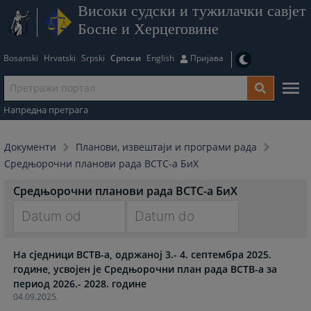
Високи судски и тужилачки савјет
Босне и Херцеговине
Bosanski
Hrvatski
Srpski
Српски
English
Пријава
Напредна претрага
Документи
Планови, извештаји и програми рада
Средњорочни планови рада ВСТС-а БиХ
Средњорочни планови рада ВСТС-а БиХ
Navigate
Navigate
На сједници ВСТВ-а, одржаној 3.- 4. септембра 2025.
forward
forward
године, усвојен је Средњорочни план рада ВСТВ-а за
to
to
период 2026.- 2028. године
interact
interact
04.09.2025.
with
with