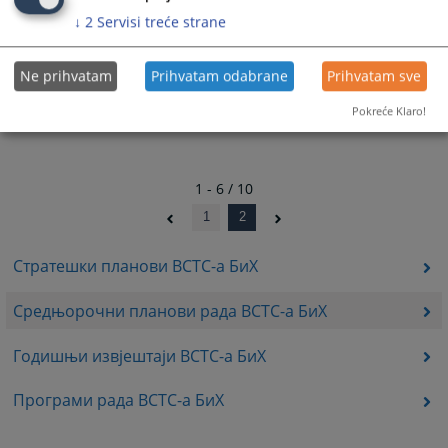
↓
2
Servisi treće strane
Ne prihvatam
Prihvatam odabrane
Prihvatam sve
Pokreće Klaro!
1 - 6 / 10
1
2
Стратешки планови ВСТС-а БиХ
Средњорочни планови рада ВСТС-а БиХ
Годишњи извјештаји ВСТС-а БиХ
Програми рада ВСТС-а БиХ