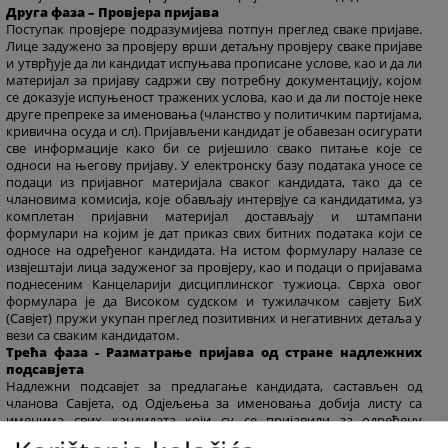
Друга фаза – Провјера пријава
Поступак провјере подразумијева потпун преглед сваке пријаве.
Лице задужено за провјеру врши детаљну провјеру сваке пријаве
и утврђује да ли кандидат испуњава прописане услове, као и да ли
материјал за пријаву садржи сву потребну документацију, којом
се доказује испуњеност тражених услова, као и да ли постоје неке
друге препреке за именовања (чланство у политичким партијама,
кривична осуда и сл). Пријављени кандидат је обавезан осигурати
све информације како би се ријешило свако питање које се
односи на његову пријаву. У електронску базу података уносе се
подаци из пријавног материјала сваког кандидата, тако да се
члановима комисија, које обављају интервјуе са кандидатима, уз
комплетан пријавни материјал достављају и штампани
формулари на којим је дат приказ свих битних података који се
односе на одређеног кандидата. На истом формулару налазе се
извјештаји лица задуженог за провјеру, као и подаци о пријавама
поднесеним Канцеларији дисциплинског тужиоца. Сврха овог
формулара је да Високом судском и тужилачком савјету БиХ
(Савјет) пружи укупан преглед позитивних и негативних детаља у
вези са сваким кандидатом.
Трећа фаза - Разматрање пријава од стране надлежних
подсавјета
Надлежни подсавјет за предлагање кандидата, састављен од
чланова Савјета, од Одјељења за именовања добија листу са
именима свих кандидата који су се пријавили за одређену
позицију. Поред имена пријављених кандидата, на листи се налазе