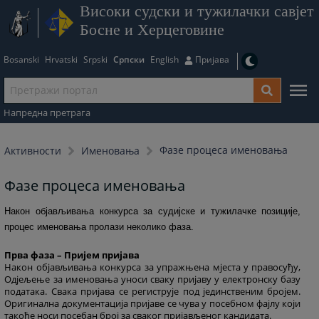
Високи судски и тужилачки савјет
Босне и Херцеговине
Bosanski
Hrvatski
Srpski
Српски
English
Пријава
Напредна претрага
Фазе процеса именовања
Активности
Именовања
Фазе процеса именовања
Након објављивања конкурса за судијске и тужилачке позиције,
процес именовања пролази неколико фаза.
Прва фаза – Пријем пријава
Након објављивања конкурса за упражњена мјеста у правосуђу,
Одјељење за именовања уноси сваку пријаву у електронску базу
података. Свака пријава се региструје под јединственим бројем.
Оригинална документација пријаве се чува у посебном фајлу који
такође носи посебан број за сваког пријављеног кандидата.