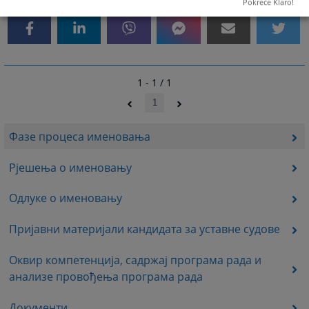
Pokreće Klaro!
1 - 1 / 1
1
Фазе процеса именовања
Рјешења о именовању
Одлуке о именовању
Пријавни материјали кандидата за уставне судове
Оквир компетенција, садржај програма рада и
анализе провођења програма рада
Документи