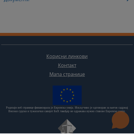
Корисни линкови
Контакт
Мапа странице
Редизајн веб странице финансирала је Европска унија. Искључиво је одговоран за његов садржај
Високи судски и тужилачки савијет БиХ такођер не одражава нужно ставове Европске уније.