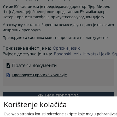
У име ЕУ, састанком је предсједавао директор Пјер Мирел.
Шеф Делегације/специјални представник ЕУ, амбасадор
Петер Соренсен такође је присуствовао уводном дијелу.
У закључку састанка, Европска комисија усвојила је неколико
исцрпних препорука.
Препоруке са састанка можете прочитати на линку десно.
Приказана вијест је на
:
Српски језик
Вијест доступна још на
:
Bosanski jezik
Hrvatski jezik
Sr
Пратећи документи
Препоруке Европске комисије
1458
ПРЕГЛЕДА
Korištenje kolačića
Ova web stranica koristi određene skripte koje mogu pohranjivati