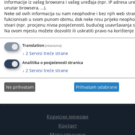
informacije iz vašeg browsera i vašeg uređaja (npr. IP adresa uređ
unutar browsera, ...).
Neke od ovih informacija su nam neophodne i bez njih web stra
fukcionisati u svom punom obimu, dok neke nisu prijeko neopho
stvari (npr. procjenu nivoa posjećenosti, budućeg usavršavanja st
Na ovom mjestu možete dozvoliti ili uskratiti pravo na korištenje 
Translation
(obavezna)
↓
2
Servisi treće strane
Analitika o posjećenosti stranica
↓
2
Servisi treće strane
Ne prihvatam
Prihvatam odabrane
Корисни линкови
Контакт
Мапа странице