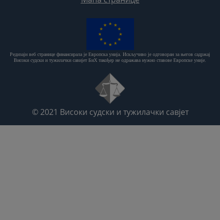
Редизајн веб странице финансирала је Европска унија. Искључиво је одговоран за његов садржај
Високи судски и тужилачки савијет БиХ такођер не одражава нужно ставове Европске уније.
© 2021
Високи судски и тужилачки савјет