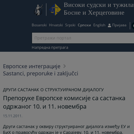
Високи судски и тужила
Босне и Херцеговине
Bosanski
Hrvatski
Srpski
Српски
English
Пријава
Напредна претрага
Европске интеграције
Sastanci, preporuke i zaključci
ДРУГИ САСТАНАК О СТРУКТУИРАНОМ ДИЈАЛОГУ
Препоруке Европске комисије са састанка
одржаног 10. и 11. новембра
15.11.2011.
Други састанак у оквиру структуираног дијалога између ЕУ и
БиХ о правосуђу одржан је у Сарајеву, 10. и 11. новембра.