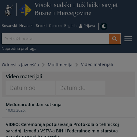
Visoki sudski i tužilački savjet
Bosne i Hercegovine
Bosanski
Hrvatski
Srpski
Српски
English
Prijava
Napredna pretraga
Video materijali
Odnosi s javnošću
Multimedija
Video materijali
Navigate
Navigate
Međunarodni dan sutkinja
forward
forward
10.03.2026.
to
to
interact
interact
VIDEO: Ceremonija potpisivanja Protokola o tehničkoj
with
with
saradnji između VSTV-a BiH i Federalnog ministarstva
the
the