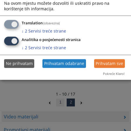
Na ovom mjestu možete dozvoliti ili uskratiti pravo na
korištenje tih informacija.
Dokumentarac "KORUPCIJA" - Građani se trebaju ohrabriti
na borbu protiv korupcije
07.05.2015.
Translation
(obavezna)
↓
2
Servisi treće strane
Gostovanje predsjednika Tegeltije na FTV-u
28.02.2015.
Analitika o posjećenosti stranica
↓
2
Servisi treće strane
Gostovanje predsjednika Tegeltije na FTV-u
20.02.2015.
Ne prihvatam
Prihvatam odabrane
Prihvatam sve
Pokreće Klaro!
1 - 10 / 17
1
2
Video materijali
Promotivni materijali