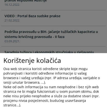
pravde Republike Austrije
calendar
calendar
16.12.2022.
and
and
select
select
VIDEO : Portal Baza sudske prakse
a
a
21.02.2022.
date.
date.
Press
Press
Podrška pravosuđu u BiH- Jačanje tužilačkih kapaciteta u
the
the
sistemu krivičnog pravosuđa - II faza
question
question
03.09.2021.
mark
mark
key
key
Saradnja tužioca i ekonomskih stručnjaka u rješavanju
to
to
predmeta privrednog kriminala
Korištenje kolačića
get
get
03.09.2021.
the
the
Ova web stranica koristi određene skripte koje mogu
keyboard
keyboard
Stalna komisija za efikasnost i kvalitet tužilaštava koja
pohranjivati i koristiti određene informacije iz vašeg
shortcuts
shortcuts
browsera i vašeg uređaja (npr. IP adresa uređaja, varijable o
djeluje u okviru VSTV-a BiH
for
for
sesiji unutar browsera, ...).
03.09.2021.
changing
changing
Neke od ovih informacija su nam neophodne i bez njih web
dates.
dates.
stranica ne bi mogla fukcionisati u svom punom obimu, dok
E-SUD - mobilna aplikacija za pristup sudskim predmetima -
neke nisu prijeko neophodne a služe za dodatne stvari (npr.
prva aplikacija ove vrste u Evropi!
procjenu nivoa posjećenosti, budućeg usavršavanja
03.09.2021.
stranice...).