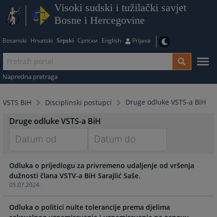
Visoki sudski i tužilački savjet
Bosne i Hercegovine
Bosanski
Hrvatski
Srpski
Српски
English
Prijava
Napredna pretraga
Druge odluke VSTS-a BiH
VSTS BiH
Disciplinski postupci
Druge odluke VSTS-a BiH
Navigate
Navigate
Odluka o prijedlogu za privremeno udaljenje od vršenja
forward
forward
dužnosti člana VSTV-a BiH Sarajlić Saše.
to
to
05.07.2024.
interact
interact
with
with
Odluka o politici nulte tolerancije prema djelima
the
the