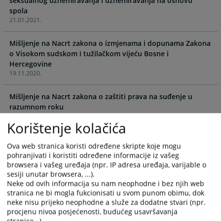
seksualnog uznemiravanja i uznemiravanja na osnovu
calendar
calendar
and
and
21.01.2021.
select
select
a
a
Mišljenje na Nacrt zakona o izmjenama i dopunama Zakona
date.
date.
o Visokom sudskom i tužilačkom vijeću Bosne i
Press
Press
Hercegovine
the
the
19.11.2020.
question
question
mark
mark
Mišljenje na Nacrt zakona o zaštiti prava na suđenje u
key
key
razumnom roku
to
to
19.11.2020.
get
get
Korištenje kolačića
the
the
Odluke VSTV-a BiH o uspostavljanju strukturiranog dijaloga
keyboard
keyboard
Ova web stranica koristi određene skripte koje mogu
o pravosuđu u BiH
shortcuts
shortcuts
pohranjivati i koristiti određene informacije iz vašeg
01.09.2011.
browsera i vašeg uređaja (npr. IP adresa uređaja, varijable o
for
for
sesiji unutar browsera, ...).
changing
changing
Odluka o implementaciji Modula za pristup sudskim
Neke od ovih informacija su nam neophodne i bez njih web
dates.
dates.
predmetima putem interneta
stranica ne bi mogla fukcionisati u svom punom obimu, dok
29.01.2010.
neke nisu prijeko neophodne a služe za dodatne stvari (npr.
procjenu nivoa posjećenosti, budućeg usavršavanja
stranice...).