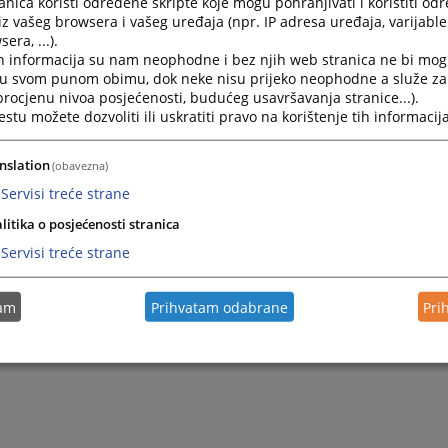
nica koristi određene skripte koje mogu pohranjivati i koristiti od
iz vašeg browsera i vašeg uređaja (npr. IP adresa uređaja, varijable 
era, ...).
h informacija su nam neophodne i bez njih web stranica ne bi mog
i u svom punom obimu, dok neke nisu prijeko neophodne a služe z
 procjenu nivoa posjećenosti, budućeg usavršavanja stranice...).
tu možete dozvoliti ili uskratiti pravo na korištenje tih informacija
nslation
(obavezna)
Servisi treće strane
litika o posjećenosti stranica
Servisi treće strane
tam
Prihvatam odabrane
Pri