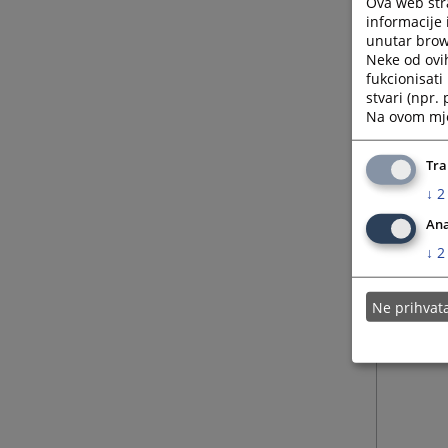
Ova web stra
informacije 
unutar brows
Neke od ovi
fukcionisat
stvari (npr.
Na ovom mjes
Tra
↓
2
Ana
↓
2
Ne prihva