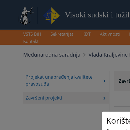
Visoki sudski i tuži
VSTS BiH
Sekretarijat
KDT
Aktivnosti
Kontakt
Međunarodna saradnja
Vlada Kraljevine
Projekat unapređenja kvalitete
Završ
pravosuđa
Završeni projekti
Korišt